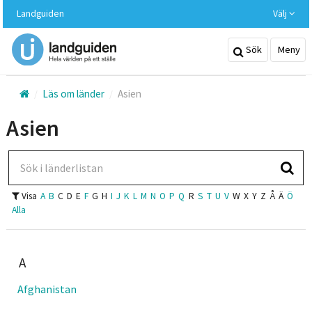
Hoppa
Landguiden
Välj
till
huvudinnehållet
Sök
Meny
Läs om länder
Asien
Asien
Sök i länderlistan
Visa
A
B
C
D
E
F
G
H
I
J
K
L
M
N
O
P
Q
R
S
T
U
V
W
X
Y
Z
Å
Ä
Ö
Alla
A
Afghanistan