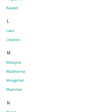
Kuwait
L
Laos
Libanon
M
Malaysia
Maldiverna
Mongoliet
Myanmar
N