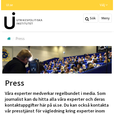
Hoppa
UI.se
Välj
till
huvudinnehållet
Sök
Meny
Press
Press
Våra experter medverkar regelbundet i media. Som
journalist kan du hitta alla våra experter och deras
kontaktuppgifter här på ui.se. Du kan också kontakta
vår presstjänst för vägledning kring experter inom