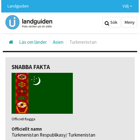
Hoppa
Landguiden
Välj
till
huvudinnehållet
Sök
Meny
Läs om länder
Asien
Turkmenistan
SNABBA FAKTA
Officiell flagga
Officiellt namn
Türkmenistan Respublikasy/ Turkmenistan