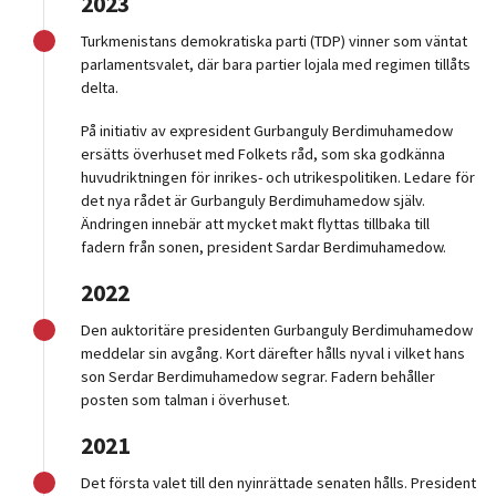
2023
Turkmenistans demokratiska parti (TDP) vinner som väntat
parlamentsvalet, där bara partier lojala med regimen tillåts
delta.
På initiativ av expresident Gurbanguly Berdimuhamedow
ersätts överhuset med Folkets råd, som ska godkänna
huvudriktningen för inrikes- och utrikespolitiken. Ledare för
det nya rådet är Gurbanguly Berdimuhamedow själv.
Ändringen innebär att mycket makt flyttas tillbaka till
fadern från sonen, president Sardar Berdimuhamedow.
2022
Den auktoritäre presidenten Gurbanguly Berdimuhamedow
meddelar sin avgång. Kort därefter hålls nyval i vilket hans
son Serdar Berdimuhamedow segrar. Fadern behåller
posten som talman i överhuset.
2021
Det första valet till den nyinrättade senaten hålls. President