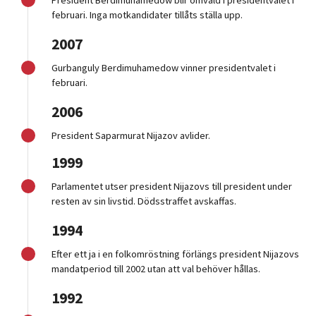
President Berdimuhamedow blir omvald i presidentvalet i
februari. Inga motkandidater tillåts ställa upp.
2007
Gurbanguly Berdimuhamedow vinner presidentvalet i
februari.
2006
President Saparmurat Nijazov avlider.
1999
Parlamentet utser president Nijazovs till president under
resten av sin livstid. Dödsstraffet avskaffas.
1994
Efter ett ja i en folkomröstning förlängs president Nijazovs
mandatperiod till 2002 utan att val behöver hållas.
1992