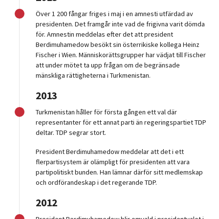
Över 1 200 fångar friges i maj i en amnesti utfärdad av
presidenten. Det framgår inte vad de frigivna varit dömda
för. Amnestin meddelas efter det att president
Berdimuhamedow besökt sin österrikiske kollega Heinz
Fischer i Wien. Människorättsgrupper har vädjat till Fischer
att under mötet ta upp frågan om de begränsade
mänskliga rättigheterna i Turkmenistan.
2013
Turkmenistan håller för första gången ett val där
representanter för ett annat parti än regeringspartiet TDP
deltar. TDP segrar stort.
President Berdimuhamedow meddelar att det i ett
flerpartisystem är olämpligt för presidenten att vara
partipolitiskt bunden. Han lämnar därför sitt medlemskap
och ordförandeskap i det regerande TDP.
2012