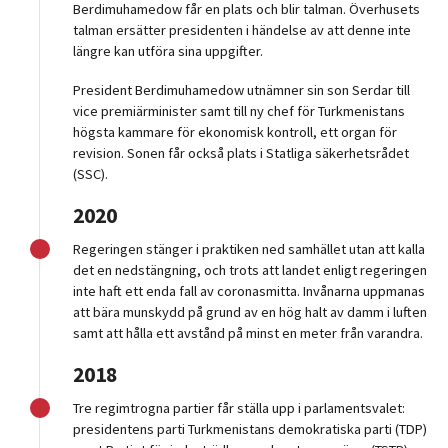
Berdimuhamedow får en plats och blir talman. Överhusets
talman ersätter presidenten i händelse av att denne inte
längre kan utföra sina uppgifter.
President Berdimuhamedow utnämner sin son Serdar till
vice premiärminister samt till ny chef för Turkmenistans
högsta kammare för ekonomisk kontroll, ett organ för
revision. Sonen får också plats i Statliga säkerhetsrådet
(SSC).
2020
Regeringen stänger i praktiken ned samhället utan att kalla
det en nedstängning, och trots att landet enligt regeringen
inte haft ett enda fall av coronasmitta. Invånarna uppmanas
att bära munskydd på grund av en hög halt av damm i luften
samt att hålla ett avstånd på minst en meter från varandra.
2018
Tre regimtrogna partier får ställa upp i parlamentsvalet:
presidentens parti Turkmenistans demokratiska parti (TDP)