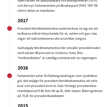
samt Partiet för industriidkare och entreprenörer (TSTP)
och det nya Turkmenistans jordbrukarparti (TAP). TDP får
större delen av mandaten.
2017
President Berdimuhamedow undertecknar en lag om att
invånarna måste börja betala för el, vatten och gas. Han
säger att subventionerna ska avvecklas stegvis.
Gurbanguly Berdimuhamedow blir omvald i presidentvalet
med nästan 98 procent av rösterna. Hans åtta
"motkandidater" är samtliga nominerade av regeringen.
2016
Parlamentet antar författningsändringar som i praktiken
gör det möjligt för president Berdimuhamedow att sitta
kvar som president livet ut. Dels förlängs presidentens
mandatperiod från fem till sju år, dels slopas åldersgränsen
på 70 år för presidentkandidater.
2015