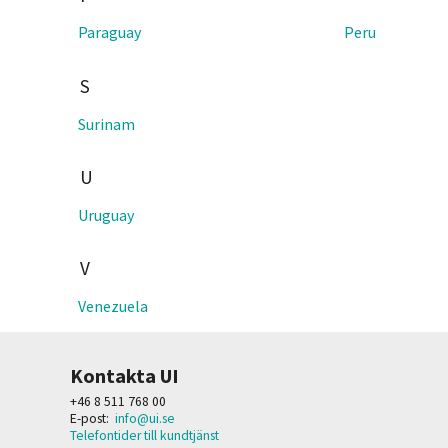
Paraguay
Peru
S
Surinam
U
Uruguay
V
Venezuela
Kontakta UI
+46 8 511 768 00
E-post:
info@ui.se
Telefontider till kundtjänst