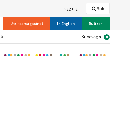
Sök
Inloggning
Utrikesmagasinet
In English
Butiken
ök
Kundvagn
0