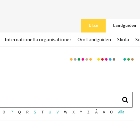
UI.se
Landguiden
Internationella organisationer
Om Landguiden
Skola
S
O
P
Q
R
S
T
U
V
W
X
Y
Z
Å
Ä
Ö
Alla