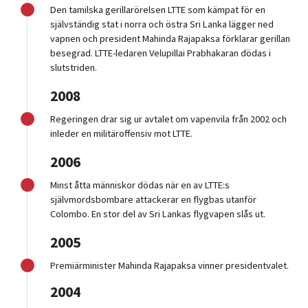
Den tamilska gerillarörelsen LTTE som kämpat för en
självständig stat i norra och östra Sri Lanka lägger ned
vapnen och president Mahinda Rajapaksa förklarar gerillan
besegrad. LTTE-ledaren Velupillai Prabhakaran dödas i
slutstriden.
2008
Regeringen drar sig ur avtalet om vapenvila från 2002 och
inleder en militäroffensiv mot LTTE.
2006
Minst åtta människor dödas när en av LTTE:s
självmordsbombare attackerar en flygbas utanför
Colombo. En stor del av Sri Lankas flygvapen slås ut.
2005
Premiärminister Mahinda Rajapaksa vinner presidentvalet.
2004