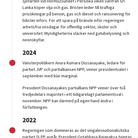
sjöfarten vid Hormuzsundet i Persiska viken varifrån Sri
Lanka köper olja och gas. Bristen leder till kraftiga
prisökningar på bensin, gas och diesel och ransonering för
bilister införs. För att spara på bränsle inför regeringen
arbetsfria onsdagar för offentlig sektor, skolor och
universitet. Myndigheterna släcker ned gatubelysning och
neonskyltar.
2024
Vänsterpolitikern Anura Kumara Dissanayake, ledare för
partiet JVP och partialliansen NPP, vinner presidentvalet i
september med klar marginal.
President Dissanayakes partiallians NPP vinner över två
tredjedelars majoritet i ett tidigarelagt parlamentsval i
november. NPP kan därmed på egen hand ändra i
författningen.
2022
Regeringen som domineras av det singalesnationalistiska
partiet SLPP avgår. President Gotabhaya Rajapaksa tvingas