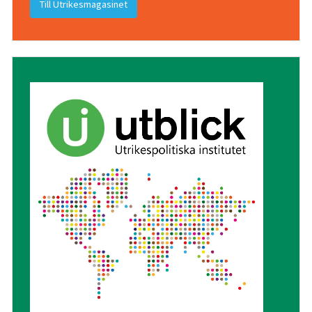
Till Utrikesmagasinet