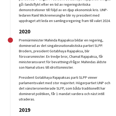
gå i landsflykt efter en tid av regeringskritiska
demonstrationer till följd av en djup ekonomisk kris. UNP-
ledaren Ranil Wickremesinghe blir ny president med
uppdraget att leda en samlingsregering fram till valet 2024.
2020
Premiärminister Mahinda Rajapaksa bildar en regering,
dominerad av det singalesnationalistiska partiet SLPP.
Brodern, president Gotabhaya Rajapaksa, blir
försvarsminister. En tredje bror, Chamal Rajapaksa, får
ministeransvaret för bevattningsfrågor. Mahindas äldste
son Namal utses till idrottsminister.
President Gotabhaya Rajapaksas parti SLPP vinner
parlamentsvalet med stor majoritet. Högerpartiet UNP och
det vänsterorienterade SLFP, som båda traditionellt har
dominerat politiken, får 1 mandat vardera och näst intill
utraderas.
2019