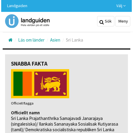
Hoppa
Landguiden
Välj
till
huvudinnehållet
Sök
Meny
Läs om länder
Asien
Sri Lanka
SNABBA FAKTA
Officiell flagga
Officiellt namn
Sri Lanka Prajathanthrika Samajavadi Janarajaya
(singalesiska)/ Ilankais Sananayaka Sosialisak Kutiyarasa
(tamil)/ Demokratiska socialistiska republiken Sri Lanka