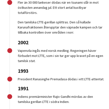
Fler än 30 000 lankeser dödas när en tsunami slår in mot
östkusten annandag jul. Ett stort antal kustbyar
totalförstörs.
Den tamilska LTTE-gerillan splittras. Den så kallade
Karunafraktionen återupptar den väpnade kampen och tar
tillbaka kontrollen över områden i norr.
2002
Vapenvila ingås med norsk medling. Regeringen häver
förbudet mot LTTE, som i sin tur ger upp kravet på en egen
tamilsk stat.
1993
President Ranasinghe Premadasa dödas i ett LTTE-attentat.
1991
Indiens premiärminister Rajiv Gandhi mördas av den
tamilska gerillan LTTE i södra Indien.