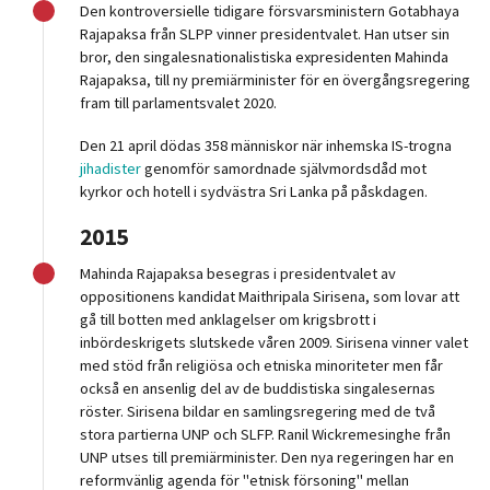
Den kontroversielle tidigare försvarsministern Gotabhaya
Rajapaksa från SLPP vinner presidentvalet. Han utser sin
bror, den singalesnationalistiska expresidenten Mahinda
Rajapaksa, till ny premiärminister för en övergångsregering
fram till parlamentsvalet 2020.
Den 21 april dödas 358 människor när inhemska IS-trogna
jihadister
genomför samordnade självmordsdåd mot
kyrkor och hotell i sydvästra Sri Lanka på påskdagen.
2015
Mahinda Rajapaksa besegras i presidentvalet av
oppositionens kandidat Maithripala Sirisena, som lovar att
gå till botten med anklagelser om krigsbrott i
inbördeskrigets slutskede våren 2009. Sirisena vinner valet
med stöd från religiösa och etniska minoriteter men får
också en ansenlig del av de buddistiska singalesernas
röster. Sirisena bildar en samlingsregering med de två
stora partierna UNP och SLFP. Ranil Wickremesinghe från
UNP utses till premiärminister. Den nya regeringen har en
reformvänlig agenda för "etnisk försoning" mellan