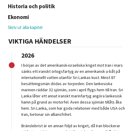
Historia och politik
Ekonomi
Skriv ut alla kapitel
VIKTIGA HÄNDELSER
2026
I början av det amerikansk-israeliska kriget mot Iran i mars
sänks ett iranskt örlogsfartyg av en amerikansk u-båt på
internationellt vatten utanför Sri Lankas kust. Minst 87
besättningsmän dödas av torpeden. Den lankesiska
marinen räddar 32 sjömän, som i april flygs hem till Iran. Sri
Lanka låter ett annat iranskt marinfartyg angöra lankesisk
hamn på grund av motorfel. Även dessa sjömän tillåts åka
hem. Sri Lanka, som har goda relationer med både USA och
Iran, betonar sin alliansfrihet.
Bränslebrist är en annan följd av kriget, då Iran blockerar