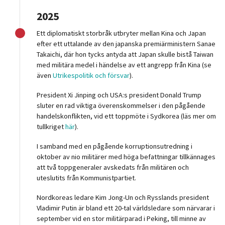
2025
Ett diplomatiskt storbråk utbryter mellan Kina och Japan
efter ett uttalande av den japanska premiärministern Sanae
Takaichi, där hon tycks antyda att Japan skulle bistå Taiwan
med militära medel i händelse av ett angrepp från Kina (se
även
Utrikespolitik och försvar
).
President Xi Jinping och USA:s president Donald Trump
sluter en rad viktiga överenskommelser i den pågående
handelskonflikten, vid ett toppmöte i Sydkorea (läs mer om
tullkriget
här
).
I samband med en pågående korruptionsutredning i
oktober av nio militärer med höga befattningar tillkännages
att två toppgeneraler avskedats från militären och
uteslutits från Kommunistpartiet.
Nordkoreas ledare Kim Jong-Un och Rysslands president
Vladimir Putin är bland ett 20-tal världsledare som närvarar i
september vid en stor militärparad i Peking, till minne av