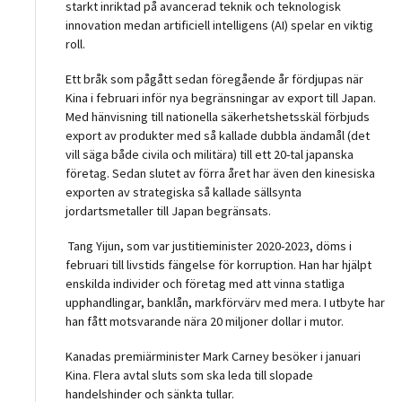
starkt inriktad på avancerad teknik och teknologisk
innovation medan artificiell intelligens (AI) spelar en viktig
roll.
Ett bråk som pågått sedan föregående år fördjupas när
Kina i februari inför nya begränsningar av export till Japan.
Med hänvisning till nationella säkerhetshetsskäl förbjuds
export av produkter med så kallade dubbla ändamål (det
vill säga både civila och militära) till ett 20-tal japanska
företag. Sedan slutet av förra året har även den kinesiska
exporten av strategiska så kallade sällsynta
jordartsmetaller till Japan begränsats.
Tang Yijun, som var justitieminister 2020-2023, döms i
februari till livstids fängelse för korruption. Han har hjälpt
enskilda individer och företag med att vinna statliga
upphandlingar, banklån, markförvärv med mera. I utbyte har
han fått motsvarande nära 20 miljoner dollar i mutor.
Kanadas premiärminister Mark Carney besöker i januari
Kina. Flera avtal sluts som ska leda till slopade
handelshinder och sänkta tullar.