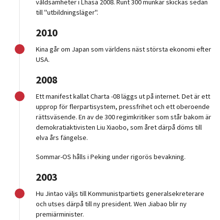
våldsamheter i Lhasa 2008. Runt 300 munkar skickas sedan
till "utbildningsläger".
2010
Kina går om Japan som världens näst största ekonomi efter
USA.
2008
Ett manifest kallat Charta -08 läggs ut på internet. Det är ett
upprop för flerpartisystem, pressfrihet och ett oberoende
rättsväsende. En av de 300 regimkritiker som står bakom är
demokratiaktivisten Liu Xiaobo, som året därpå döms till
elva års fängelse.
Sommar-OS hålls i Peking under rigorös bevakning.
2003
Hu Jintao väljs till Kommunistpartiets generalsekreterare
och utses därpå till ny president. Wen Jiabao blir ny
premiärminister.