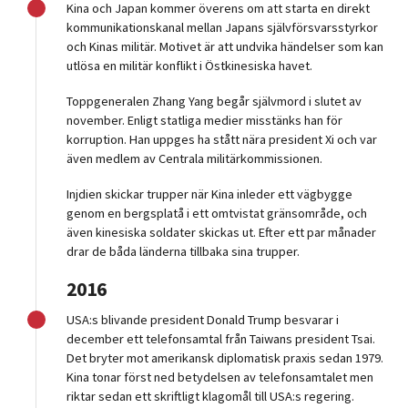
Kina och Japan kommer överens om att starta en direkt
kommunikationskanal mellan Japans självförsvarsstyrkor
och Kinas militär. Motivet är att undvika händelser som kan
utlösa en militär konflikt i Östkinesiska havet.
Toppgeneralen Zhang Yang begår självmord i slutet av
november. Enligt statliga medier misstänks han för
korruption. Han uppges ha stått nära president Xi och var
även medlem av Centrala militärkommissionen.
Injdien skickar trupper när Kina inleder ett vägbygge
genom en bergsplatå i ett omtvistat gränsområde, och
även kinesiska soldater skickas ut. Efter ett par månader
drar de båda länderna tillbaka sina trupper.
2016
USA:s blivande president Donald Trump besvarar i
december ett telefonsamtal från Taiwans president Tsai.
Det bryter mot amerikansk diplomatisk praxis sedan 1979.
Kina tonar först ned betydelsen av telefonsamtalet men
riktar sedan ett skriftligt klagomål till USA:s regering.