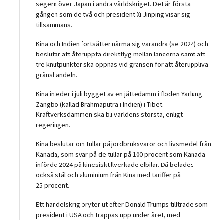
segern över Japan i andra världskriget. Det är första
gången som de två och president Xi Jinping visar sig
tillsammans.
Kina och Indien fortsätter närma sig varandra (se 2024) och
beslutar att återuppta direktflyg mellan länderna samt att
tre knutpunkter ska öppnas vid gränsen för att återuppliva
gränshandeln.
Kina inleder i juli bygget av en jättedamm i floden Yarlung
Zangbo (kallad Brahmaputra i Indien) i Tibet.
Kraftverksdammen ska bli världens största, enligt
regeringen.
Kina beslutar om tullar på jordbruksvaror och livsmedel från
Kanada, som svar på de tullar på 100 procent som Kanada
införde 2024 på kinesisktillverkade elbilar. Då belades
också stål och aluminium från Kina med tariffer på
25 procent.
Ett handelskrig bryter ut efter Donald Trumps tillträde som
president i USA och trappas upp under året, med