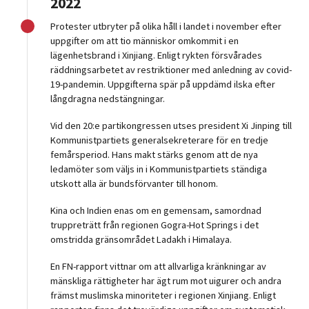
2022
Protester utbryter på olika håll i landet i november efter
uppgifter om att tio människor omkommit i en
lägenhetsbrand i Xinjiang. Enligt rykten försvårades
räddningsarbetet av restriktioner med anledning av covid-
19-pandemin. Uppgifterna spär på uppdämd ilska efter
långdragna nedstängningar.
Vid den 20:e partikongressen utses president Xi Jinping till
Kommunistpartiets generalsekreterare för en tredje
femårsperiod. Hans makt stärks genom att de nya
ledamöter som väljs in i Kommunistpartiets ständiga
utskott alla är bundsförvanter till honom.
Kina och Indien enas om en gemensam, samordnad
truppreträtt från regionen Gogra-Hot Springs i det
omstridda gränsområdet Ladakh i Himalaya.
En FN-rapport vittnar om att allvarliga kränkningar av
mänskliga rättigheter har ägt rum mot uigurer och andra
främst muslimska minoriteter i regionen Xinjiang. Enligt