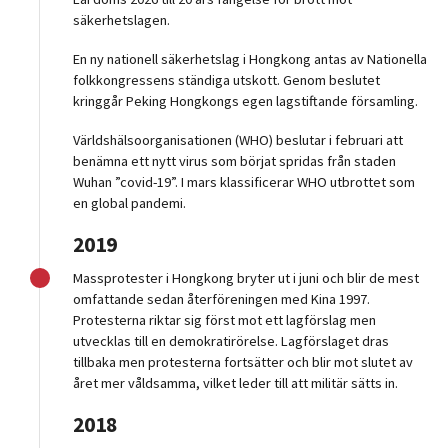
säkerhetslagen.
En ny nationell säkerhetslag i Hongkong antas av Nationella
folkkongressens ständiga utskott. Genom beslutet
kringgår Peking Hongkongs egen lagstiftande församling.
Världshälsoorganisationen (WHO) beslutar i februari att
benämna ett nytt virus som börjat spridas från staden
Wuhan ”covid-19”. I mars klassificerar WHO utbrottet som
en global pandemi.
2019
Massprotester i Hongkong bryter ut i juni och blir de mest
omfattande sedan återföreningen med Kina 1997.
Protesterna riktar sig först mot ett lagförslag men
utvecklas till en demokratirörelse. Lagförslaget dras
tillbaka men protesterna fortsätter och
blir mot slutet av
året mer våldsamma, vilket leder till att militär sätts in.
2018