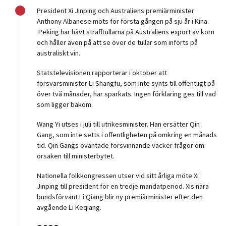
President Xi Jinping och Australiens premiärminister
Anthony Albanese möts för första gången på sju år i Kina.
Peking har hävt strafftullarna på Australiens export av korn
och håller även på att se över de tullar som införts på
australiskt vin.
Statstelevisionen rapporterar i oktober att
försvarsminister Li Shangfu, som inte synts till offentligt på
över två månader, har sparkats. Ingen förklaring ges till vad
som ligger bakom.
Wang Yi utses i juli till utrikesminister. Han ersätter Qin
Gang, som inte setts i offentligheten på omkring en månads
tid. Qin Gangs oväntade försvinnande väcker frågor om
orsaken till ministerbytet.
Nationella folkkongressen utser vid sitt årliga möte Xi
Jinping till president för en tredje mandatperiod. Xis nära
bundsförvant Li Qiang blir ny premiärminister efter den
avgående Li Keqiang.