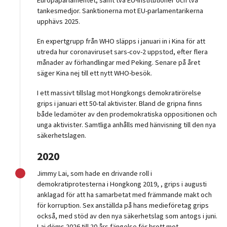
tankesmedjor. Sanktionerna mot EU-parlamentarikerna
upphävs 2025.
En expertgrupp från WHO släpps i januari in i Kina för att
utreda hur coronaviruset sars-cov-2 uppstod, efter flera
månader av förhandlingar med Peking. Senare på året
säger Kina nej till ett nytt WHO-besök.
I ett massivt tillslag mot Hongkongs demokratirörelse
grips i januari ett 50-tal aktivister. Bland de gripna finns
både ledamöter av den prodemokratiska oppositionen och
unga aktivister. Samtliga anhålls med hänvisning till den nya
säkerhetslagen.
2020
Jimmy Lai, som hade en drivande roll i
demokratiprotesterna i Hongkong 2019, , grips i augusti
anklagad för att ha samarbetat med främmande makt och
för korruption. Sex anställda på hans medieföretag grips
också, med stöd av den nya säkerhetslag som antogs i juni.
Lai döms 2026 till 20 års fängelse för brott mot