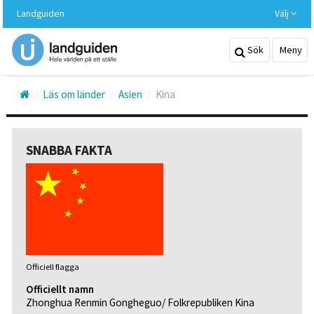
Hoppa
Landguiden
Välj
till
huvudinnehållet
Sök
Meny
Läs om länder
Asien
Kina
SNABBA FAKTA
Officiell flagga
Officiellt namn
Zhonghua Renmin Gongheguo/ Folkrepubliken Kina