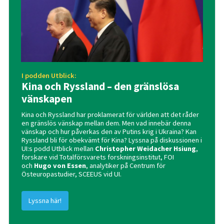
I podden Utblick:
Kina och Ryssland – den gränslösa
vänskapen
Kina och Ryssland har proklamerat för världen att det råder
en gränslös vänskap mellan dem. Men vad innebär denna
vänskap och hur påverkas den av Putins krig i Ukraina? Kan
Ryssland bli för obekvämt för Kina? Lyssna på diskussionen i
UI:s podd Utblick mellan
Christopher Weidacher Hsiung
,
forskare vid Totalförsvarets forskningsinstitut, FOI
och
Hugo von Essen
, analytiker på Centrum för
Östeuropastudier, SCEEUS vid UI.
Lyssna här!