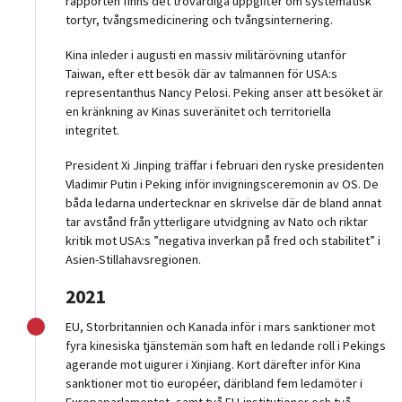
rapporten finns det trovärdiga uppgifter om systematisk
tortyr, tvångsmedicinering och tvångsinternering.
Kina inleder i augusti en massiv militärövning utanför
Taiwan, efter ett besök där av talmannen för USA:s
representanthus Nancy Pelosi. Peking anser att besöket är
en kränkning av Kinas suveränitet och territoriella
integritet.
President Xi Jinping träffar i februari den ryske presidenten
Vladimir Putin i Peking inför invigningsceremonin av OS. De
båda ledarna undertecknar en skrivelse där de bland annat
tar avstånd från ytterligare utvidgning av Nato och riktar
kritik mot USA:s ”negativa inverkan på fred och stabilitet” i
Asien-Stillahavsregionen.
2021
EU, Storbritannien och Kanada inför i mars sanktioner mot
fyra kinesiska tjänstemän som haft en ledande roll i Pekings
agerande mot uigurer i Xinjiang. Kort därefter inför Kina
sanktioner mot tio européer, däribland fem ledamöter i
Europaparlamentet, samt två EU-institutioner och två