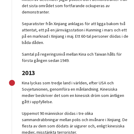
det sista området som fortfarande ockuperas av
demonstranter.
Separatister från Xinjiang anklagas för att ligga bakom två
attentat, ett på en järnvägsstation i Kunming i mars och ett
på en marknad i Xinjiang i maj. Ett 60-tal personer dödas i de
båda dåden.
Samtal på regeringsnivå mellan Kina och Taiwan hålls för
första gången sedan 1949.
2013
Kina lyckas som tredje land i världen, efter USA och
Sovjetunionen, genomföra en månlandning. Kinesiska
medier beskriver det som en kinesisk dröm som äntligen
gått i uppfyllelse.
Uppemot 90 människor dödas i tre olika
sammandrabbningar mellan polis och invånare i Xinjiang. De
flesta av dem som dödats är uigurer och, enligt kinesiska
medier, misstänkta terrorister.