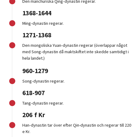
Den manchuriska Qing‑dynastin regerar.
1368-1644
Ming‑dynastin regerar.
1271-1368
Den mongoliska Yuan‑dynastin regerar (överlappar något
med Song‑dynastin då maktskiftet inte skedde samtidigt i
hela landet.)
960-1279
Song‑dynastin regerar.
618-907
Tang‑dynastin regerar.
206 f Kr
Han‑dynastin tar över efter Qin-dynastin och regerar till 220
e Kr.