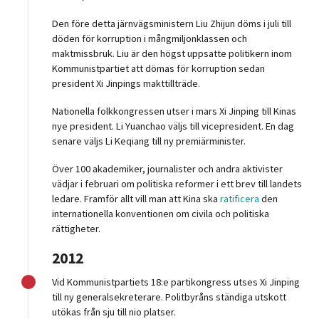
Den före detta järnvägsministern Liu Zhijun döms i juli till
döden för korruption i mångmiljonklassen och
maktmissbruk. Liu är den högst uppsatte politikern inom
Kommunistpartiet att dömas för korruption sedan
president Xi Jinpings makttillträde.
Nationella folkkongressen utser i mars Xi Jinping till Kinas
nye president. Li Yuanchao väljs till vicepresident. En dag
senare väljs Li Keqiang till ny premiärminister.
Över 100 akademiker, journalister och andra aktivister
vädjar i februari om politiska reformer i ett brev till landets
ledare. Framför allt vill man att Kina ska
ratificera
den
internationella konventionen om civila och politiska
rättigheter.
2012
Vid Kommunistpartiets 18:e partikongress utses Xi Jinping
till ny generalsekreterare. Politbyråns ständiga utskott
utökas från sju till nio platser.