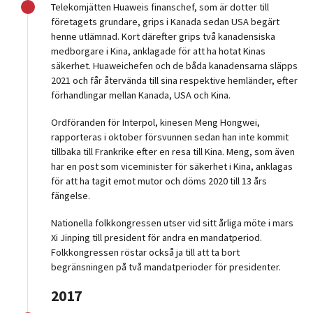
Telekomjätten Huaweis finanschef, som är dotter till
företagets grundare, grips i Kanada sedan USA begärt
henne utlämnad. Kort därefter grips två kanadensiska
medborgare i Kina, anklagade för att ha hotat Kinas
säkerhet. Huaweichefen och de båda kanadensarna släpps
2021 och får återvända till sina respektive hemländer, efter
förhandlingar mellan Kanada, USA och Kina.
Ordföranden för Interpol, kinesen Meng Hongwei,
rapporteras i oktober försvunnen sedan han inte kommit
tillbaka till Frankrike efter en resa till Kina. Meng, som även
har en post som viceminister för säkerhet i Kina, anklagas
för att ha tagit emot mutor och döms 2020 till 13 års
fängelse.
Nationella folkkongressen utser vid sitt årliga möte i mars
Xi Jinping till president för andra en mandatperiod.
Folkkongressen röstar också ja till att ta bort
begränsningen på två mandatperioder för presidenter.
2017