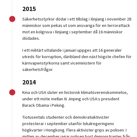
2015
Säkerhetsstyrkor dödar i ett tillslag i Xinjiang i november 28
människor som pekas ut som ansvariga för en terrorattack
mot en kolgruva i Xinjiang i september då 16 människor
dödades.
I ett militärt uttalande i januari uppges att 16 generaler
utreds för korruption, däribland den näst högste chefen för
kärnvapenstyrkorna samt viceministern för
säkerhetsfrågor.
2014
Kina och USA sluter en historisk klimatöverenskommelse,
under ett möte mellan Xi Jinping och USA:s president
Barack Obama i Peking.
Tiotusentals studenter och demokratiaktivister
protesterar i september utanför lokalregeringens
högkvarter i Hongkong. Flera aktivister grips av polisen. I
mitten av december jagar polisen bort demonstranter från