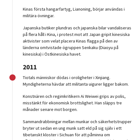
Kinas första hangarfartyg, Lianoning, börjar användas i
militära övningar.
Japanska butiker plundras och japanska bilar vandaliseras
på flera håll i Kina, i protest mot att Japan gripit kinesiska
aktivister som velat placera Kinas flagga på den av
länderna omtvistade ögruppen Senkaku (Diaoyu på
kinesiska) i Östkinesiska havet.
2011
Tiotals människor dödas i oroligheter i Xinjiang.
Myndigheterna hävdar att militanta uigurer ligger bakom.
Konstnären och regimkritikern Ai Weiwei grips av polis,
misstänkt för ekonomisk brottslighet. Han släpps tre
månader senare mot borgen.
Sammandrabbningar mellan munkar och säkerhetstrupper
bryter ut sedan en ung munk satt eld på sig själv i ett
tibetanskt kloster i Sichuan för att påminna om