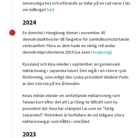
ömsesidiga hot och införande av tullar på en rad varor ( läs
om tullkriget
här
).
2024
En domstol i Hongkong dömer i november 45
demokratiaktivister till fängelse för samhällsomstörtande
verksamhet. Flera av dem hade en viktig roll under
demokratiprotesterna 2019 (se även
Hongkong
).
Ryssland och Kina inleder i september en gemensam
militärövning i Japanska havet. Den ingår i en större rysk
flottövning, som enligt den ryske president Vladimir Putin
är den största på tre årtionden.
Kinas militär inleder en omfattande militärövning runt
Taiwan kort efter det att Lai Ching-te tillträtt som ny
president där. Kina har stämplat Lai som en "farlig
separatist". Retoriken är hotfullare än vid tidigare stora
militärövningar som hållits i området.
2023