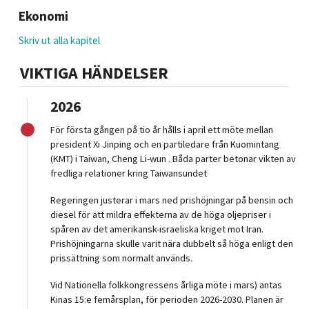
Ekonomi
Skriv ut alla kapitel
VIKTIGA HÄNDELSER
2026
För första gången på tio år hålls i april ett möte mellan
president Xi Jinping och en partiledare från Kuomintang
(KMT) i Taiwan, Cheng Li-wun . Båda parter betonar vikten av
fredliga relationer kring Taiwansundet
Regeringen justerar i mars ned prishöjningar på bensin och
diesel för att mildra effekterna av de höga oljepriser i
spåren av det amerikansk-israeliska kriget mot Iran.
Prishöjningarna skulle varit nära dubbelt så höga enligt den
prissättning som normalt används.
Vid Nationella folkkongressens årliga möte i mars) antas
Kinas 15:e femårsplan, för perioden 2026-2030. Planen är