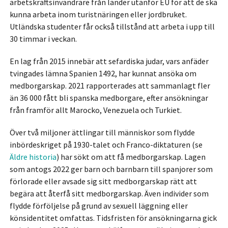
arbetskraftsinvandrare från länder utanför EU för att de ska
kunna arbeta inom turistnäringen eller jordbruket.
Utländska studenter får också tillstånd att arbeta i upp till
30 timmar i veckan.
En lag från 2015 innebär att sefardiska judar, vars anfäder
tvingades lämna Spanien 1492, har kunnat ansöka om
medborgarskap. 2021 rapporterades att sammanlagt fler
än 36 000 fått bli spanska medborgare, efter ansökningar
från framför allt Marocko, Venezuela och Turkiet.
Över två miljoner ättlingar till människor som flydde
inbördeskriget på 1930-talet och Franco-diktaturen (se
Äldre historia
) har sökt om att få medborgarskap. Lagen
som antogs 2022 ger barn och barnbarn till spanjorer som
förlorade eller avsade sig sitt medborgarskap rätt att
begära att återfå sitt medborgarskap. Även individer som
flydde förföljelse på grund av sexuell läggning eller
könsidentitet omfattas. Tidsfristen för ansökningarna gick