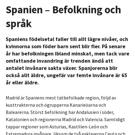
Spanien – Befolkning och
språk
Spaniens födelsetal faller till allt lägre nivåer, och
kvinnorna som föder barn sent blir fler. På senare
år har befolkningen ibland minskat, men tack vare
omfattande invandring är trenden ändå att
antalet invånare sakta växer. Spanjorerna blir
också allt äldre, ungefär var femte invånare är 65
år eller äldre.
Madrid är Spaniens mest tätbefolkade region, följd av
kusttrakterna och ögrupperna Kanarieöarna och
Balearerna. Störst befolkning har Andalusien i söder,
Katalonien och regionerna Madrid och Valencia. Samtidigt
tappar regioner som Asturias, Kastilien-León och
Extremadura invånare, liksom de två exklaverna Ceuta och