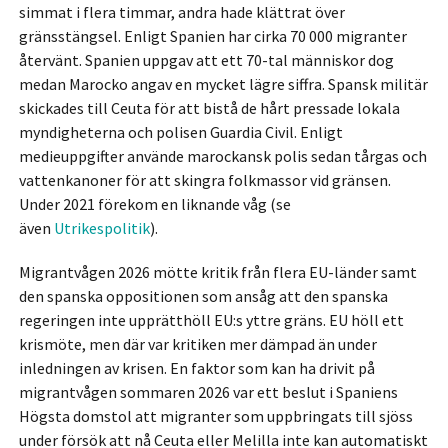
simmat i flera timmar, andra hade klättrat över
gränsstängsel. Enligt Spanien har cirka 70 000 migranter
återvänt. Spanien uppgav att ett 70-tal människor dog
medan Marocko angav en mycket lägre siffra. Spansk militär
skickades till Ceuta för att bistå de hårt pressade lokala
myndigheterna och polisen Guardia Civil. Enligt
medieuppgifter använde marockansk polis sedan tårgas och
vattenkanoner för att skingra folkmassor vid gränsen.
Under 2021 förekom en liknande våg (se
även
Utrikespolitik
).
Migrantvågen 2026 mötte kritik från flera EU-länder samt
den spanska oppositionen som ansåg att den spanska
regeringen inte upprätthöll EU:s yttre gräns. EU höll ett
krismöte, men där var kritiken mer dämpad än under
inledningen av krisen. En faktor som kan ha drivit på
migrantvågen sommaren 2026 var ett beslut i Spaniens
Högsta domstol att migranter som uppbringats till sjöss
under försök att nå Ceuta eller Melilla inte kan automatiskt