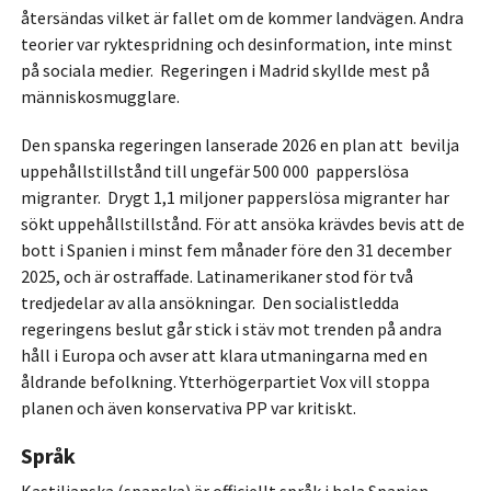
återsändas vilket är fallet om de kommer landvägen. Andra
teorier var ryktespridning och desinformation, inte minst
på sociala medier. Regeringen i Madrid skyllde mest på
människosmugglare.
Den spanska regeringen lanserade 2026 en plan att bevilja
uppehållstillstånd till ungefär 500 000 papperslösa
migranter. Drygt 1,1 miljoner papperslösa migranter har
sökt uppehållstillstånd. För att ansöka krävdes bevis att de
bott i Spanien i minst fem månader före den 31 december
2025, och är ostraffade. Latinamerikaner stod för två
tredjedelar av alla ansökningar. Den socialistledda
r
egeringens beslut går stick i stäv mot trenden på andra
håll i Europa och avser att klara utmaningarna med en
åldrande befolkning. Ytterhögerpartiet Vox vill stoppa
planen och även konservativa PP var kritiskt.
Språk