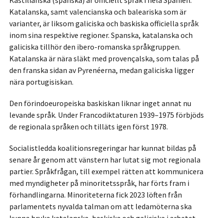
Kastilianska (spanska) är officiellt språk i hela Spanien.
Katalanska, samt valencianska och baleariska som är
varianter, är liksom galiciska och baskiska officiella språk
inom sina respektive regioner. Spanska, katalanska och
galiciska tillhör den ibero-romanska språkgruppen.
Katalanska är nära släkt med provençalska, som talas på
den franska sidan av Pyrenéerna, medan galiciska ligger
nära portugisiskan.
Den förindoeuropeiska baskiskan liknar inget annat nu
levande språk. Under Francodiktaturen 1939–1975 förbjöds
de regionala språken och tilläts igen först 1978.
Socialistledda koalitionsregeringar har kunnat bildas på
senare år genom att vänstern har lutat sig mot regionala
partier. Språkfrågan, till exempel rätten att kommunicera
med myndigheter på minoritetsspråk, har förts fram i
förhandlingarna. Minoriteterna fick 2023 löften från
parlamentets nyvalda talman om att ledamöterna ska