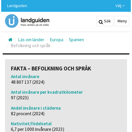
Hoppa
Landguiden
Välj
till
huvudinnehållet
Sök
Meny
Läs om länder
Europa
Spanien
Befolkning och språk
FAKTA – BEFOLKNING OCH SPRÅK
Antal invånare
48 807 137 (2024)
Antal invånare per kvadratkilometer
97 (2023)
Andel invånare i städerna
82 procent (2024)
Nativitet/födelsetal
6,7 per 1000 invånare (2023)