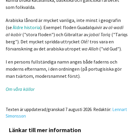
kunna bruka katalanska, baskiska och galiciska i arbetet
som folkvalda.
Arabiska lånord är mycket vanliga, inte minst i geografin
(se
Äldre historia
). Exempel: floden Guadalquivir av
al-wadi
al-kabir
("stora floden") och Gibraltar av
jabal Tariq
("Tariqs
berg"). Det mycket spridda uttrycket
Olé!
tros vara en
förvanskning av det arabiska utropet
wa Allah
("vid Gud").
I en persons fullständiga namn anges både faderns och
moderns efternamn, i den ordningen (på portugisiska gör
man tvärtom, modersnamnet först).
Om våra källor
Texten är uppdaterad/granskad 7 augusti 2026. Redaktör:
Lennart
Simonsson
Länkar till mer information