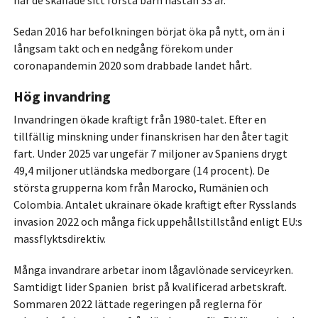
när de skaffade sitt första barn nästan 33 år.
Sedan 2016 har befolkningen börjat öka på nytt, om än i
långsam takt och en nedgång förekom under
coronapandemin 2020 som drabbade landet hårt.
Hög invandring
Invandringen ökade kraftigt från 1980‑talet. Efter en
tillfällig minskning under finanskrisen har den åter tagit
fart. Under 2025 var ungefär 7 miljoner av Spaniens drygt
49,4 miljoner utländska medborgare (14 procent). De
största grupperna kom från Marocko, Rumänien och
Colombia. Antalet ukrainare ökade kraftigt efter Rysslands
invasion 2022 och många fick uppehållstillstånd enligt EU:s
massflyktsdirektiv.
Många invandrare arbetar inom lågavlönade serviceyrken.
Samtidigt lider Spanien brist på kvalificerad arbetskraft.
Sommaren 2022 lättade regeringen på reglerna för