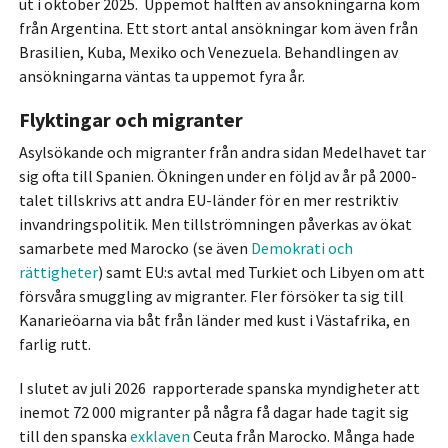
ut i oktober 2025. Uppemot hälften av ansökningarna kom
från Argentina. Ett stort antal ansökningar kom även från
Brasilien, Kuba, Mexiko och Venezuela. Behandlingen av
ansökningarna väntas ta uppemot fyra år.
Flyktingar och migranter
Asylsökande och migranter från andra sidan Medelhavet tar
sig ofta till Spanien. Ökningen under en följd av år på 2000-
talet tillskrivs att andra EU-länder för en mer restriktiv
invandringspolitik. Men tillströmningen påverkas av ökat
samarbete med Marocko (se även
Demokrati och
rättigheter
) samt EU:s avtal med Turkiet och Libyen om att
försvåra smuggling av migranter. Fler försöker ta sig till
Kanarieöarna via båt från länder med kust i Västafrika, en
farlig rutt.
I slutet av juli 2026 rapporterade spanska myndigheter att
inemot 72 000 migranter på några få dagar hade tagit sig
till den spanska
exklaven
Ceuta från Marocko. Många hade