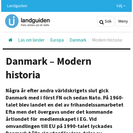
Hoppa
Landguiden
Välj
till
huvudinnehållet
Sök
Meny
Läs om länder
Europa
Danmark
Modern historia
Danmark – Modern
historia
Några år efter andra världskrigets slut gick
Danmark med i först FN och sedan Nato. På 1960-
talet blev landet en del av frihandelssamarbetet
Efta men det övergavs under det kommande
årtiondet för medlemskapet i EG. Vid
omvandlingen till EU på 1990-talet lyckades