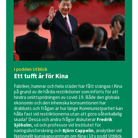
I podden Utblick
Ett tufft år för Kina
Fabriker, hamnar och hela städer har fått stängas i Kina
på grund av de hårda restriktioner som införts för att
hindra smittspridningen av covid-19. Både den globala
ekonomin och den inhemska konsumtionen har
drabbats och frågan är hur länge Kommunistpartiet kan
hålla fast vid restriktionerna utan att göra oåterkallelig
skada? Dessa och andra frågor diskuterar
Fredrik
Sjöholm
, vd och professor vid Institutet för
näringslivsforskning och
Björn Cappelin
, analytiker vid
Nationellt kunskapscentrum om Kina i UI:s podd Utblick.