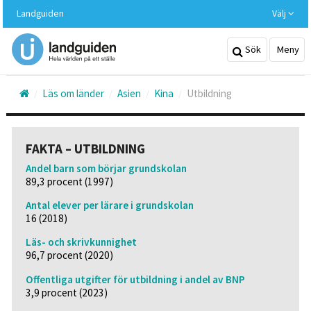
Hoppa
Landguiden
Välj
till
huvudinnehållet
Sök
Meny
Läs om länder
Asien
Kina
Utbildning
FAKTA – UTBILDNING
Andel barn som börjar grundskolan
89,3 procent (1997)
Antal elever per lärare i grundskolan
16 (2018)
Läs- och skrivkunnighet
96,7 procent (2020)
Offentliga utgifter för utbildning i andel av BNP
3,9 procent (2023)