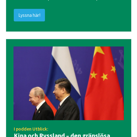
Lyssna här!
I podden Utblick:
Kina och Ryssland – den gränslösa