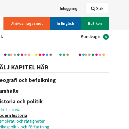
Sök
Inloggning
Utrikesmagasinet
In English
Butiken
ök
Kundvagn
0
ÄLJ KAPITEL HÄR
eografi och befolkning
amhälle
istoria och politik
dre historia
odern historia
emokrati och rättigheter
rikespolitik och författning