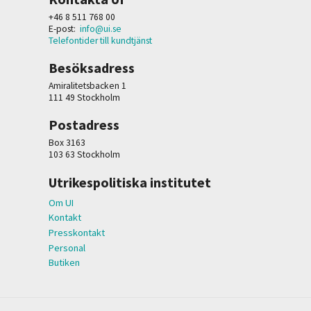
+46 8 511 768 00
E-post:
info@ui.se
Telefontider till kundtjänst
Besöksadress
Amiralitetsbacken 1
111 49 Stockholm
Postadress
Box 3163
103 63 Stockholm
Utrikespolitiska institutet
Om UI
Kontakt
Presskontakt
Personal
Butiken