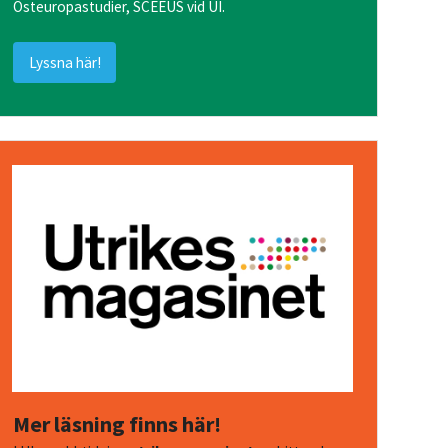
Östeuropastudier, SCEEUS vid UI.
Lyssna här!
Mer läsning finns här!