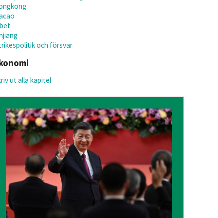
ongkong
acao
ibet
njiang
rikespolitik och försvar
konomi
riv ut alla kapitel