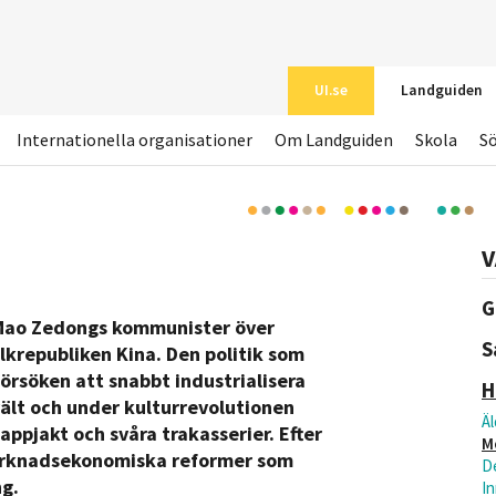
UI.se
Landguiden
Internationella organisationer
Om Landguiden
Skola
S
V
G
ut Mao Zedongs kommunister över
S
krepubliken Kina. Den politik som
försöken att snabbt industrialisera
H
svält och under kulturrevolutionen
Äl
ppjakt och svåra trakasserier. Efter
M
arknadsekonomiska reformer som
D
ng.
In