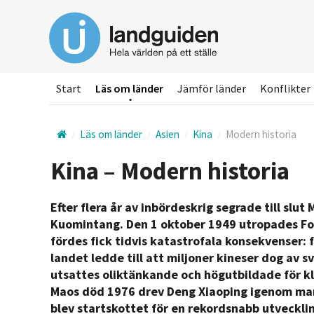
Hoppa
till
huvudinnehållet
Start
Läs om länder
Jämför länder
Konflikter
Läs om länder
Asien
Kina
Modern historia
Kina – Modern historia
Efter flera år av inbördeskrig segrade till sl
Kuomintang. Den 1 oktober 1949 utropades Fol
fördes fick tidvis katastrofala konsekvenser: 
landet ledde till att miljoner kineser dog av 
utsattes oliktänkande och högutbildade för kla
Maos död 1976 drev Deng Xiaoping igenom m
blev startskottet för en rekordsnabb utveckli