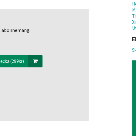
H
M
T
Xi
Ut
ett abonnemang.
E
Sk
ecka (299kr)