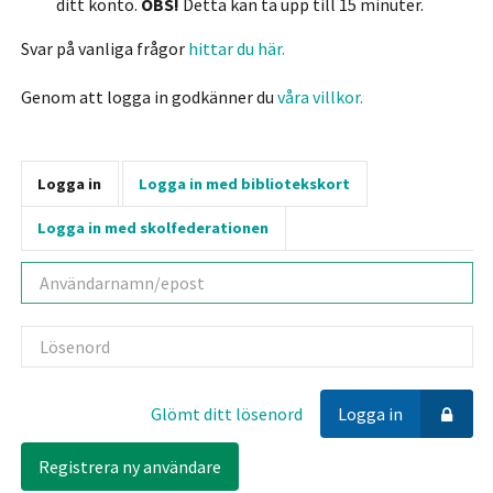
ditt konto.
OBS!
Detta kan ta upp till 15 minuter.
Svar på vanliga frågor
hittar du här.
Genom att logga in godkänner du
våra villkor.
Logga in
Logga in med bibliotekskort
Logga in med skolfederationen
Användarnamn
Lösenord
Glömt ditt lösenord
Logga in
Registrera ny användare