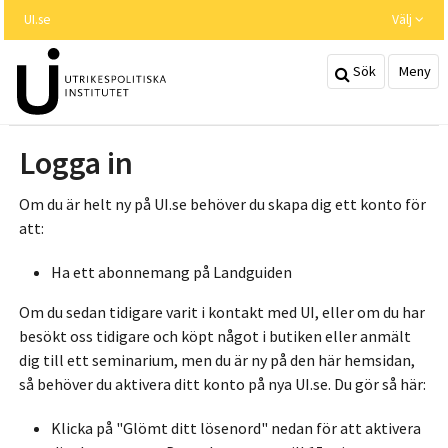
Hoppa
UI.se
Välj
till
huvudinnehållet
Sök
Meny
Logga in
Om du är helt ny på UI.se behöver du skapa dig ett konto för
att:
Ha ett abonnemang på Landguiden
Om du sedan tidigare varit i kontakt med UI, eller om du har
besökt oss tidigare och köpt något i butiken eller anmält
dig till ett seminarium, men du är ny på den här hemsidan,
så behöver du aktivera ditt konto på nya UI.se. Du gör så här:
Klicka på "Glömt ditt lösenord" nedan för att aktivera