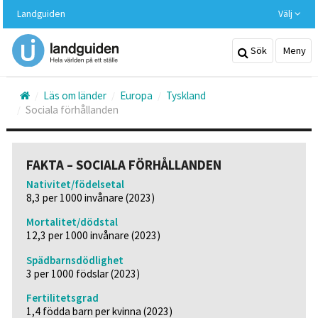
Hoppa
Landguiden
Välj
till
huvudinnehållet
Sök
Meny
Läs om länder
Europa
Tyskland
Sociala förhållanden
FAKTA – SOCIALA FÖRHÅLLANDEN
Nativitet/födelsetal
8,3 per 1000 invånare (2023)
Mortalitet/dödstal
12,3 per 1000 invånare (2023)
Spädbarnsdödlighet
3 per 1000 födslar (2023)
Fertilitetsgrad
1,4 födda barn per kvinna (2023)