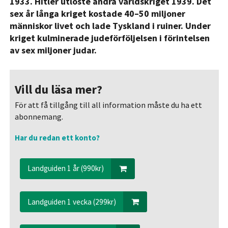
1933. Hitler utlöste andra världskriget 1939. Det
sex år långa kriget kostade 40–50 miljoner
människor livet och lade Tyskland i ruiner. Under
kriget kulminerade judeförföljelsen i förintelsen
av sex miljoner judar.
Vill du läsa mer?
För att få tillgång till all information måste du ha ett
abonnemang.
Har du redan ett konto?
Landguiden 1 år (990kr)
Landguiden 1 vecka (299kr)