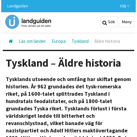
Hoppa
Landguiden
Välj
till
huvudinnehållet
Sök
Meny
Läs om länder
Europa
Tyskland
Äldre historia
Tyskland – Äldre historia
Tysklands utseende och omfång har skiftat genom
historien. År 962 grundades det tysk-romerska
riket, på 1600-talet splittrades Tyskland i
hundratals feodalstater, och på 1800-talet
grundades Tyska riket. Tysklands förlust i första
världskriget ledde till bitterhet och
revanschlystnad, vilket banade väg för
nazistpartiet och Adolf Hitlers maktövertagande