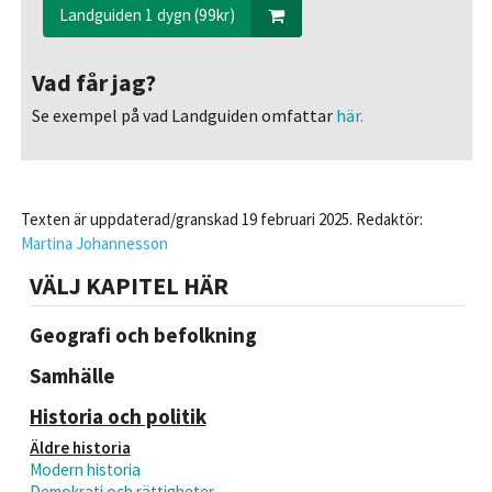
Landguiden 1 dygn (99kr)
Vad får jag?
Se exempel på vad Landguiden omfattar
här.
Texten är uppdaterad/granskad 19 februari 2025. Redaktör:
Martina Johannesson
VÄLJ KAPITEL HÄR
Geografi och befolkning
Samhälle
Historia och politik
Äldre historia
Modern historia
Demokrati och rättigheter