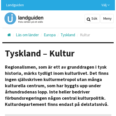
Hoppa
Landguiden
Välj
till
huvudinnehållet
Sök
Meny
Läs om länder
Europa
Tyskland
Kultur
Tyskland – Kultur
Regionalismen, som är ett av grunddragen i tysk
historia, märks tydligt inom kulturlivet. Det finns
ingen självskriven kulturmetropol utan många
kulturella centrum, som har byggts upp under
århundradenas lopp. Inte heller bedriver
förbundsregeringen någon central kulturpolitik.
Kulturdepartement finns endast på delstatsnivå.