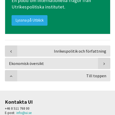
En podd om internationella frågor från
Utrikespolitiska institutet.
Lyssna på Utblick
Inrikespolitik och författning
Ekonomisk översikt
Till toppen
Kontakta UI
+46 8 511 768 00
E-post:
info@ui.se