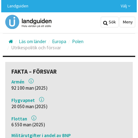
Hoppa
Landguiden
Välj
till
huvudinnehållet
Sök
Meny
Läs om länder
Europa
Polen
Utrikespolitik och försvar
FAKTA – FÖRSVAR
Armén
92 100 man (2025)
Flygvapnet
20 050 man (2025)
Flottan
6 550 man (2025)
Militärutgifter i andel av BNP