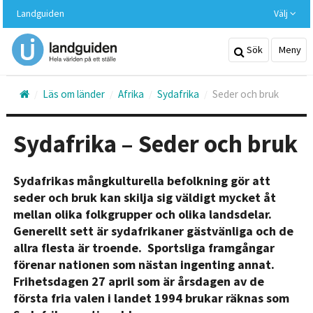
Hoppa
Landguiden
Välj
till
huvudinnehållet
Sök
Meny
Läs om länder
Afrika
Sydafrika
Seder och bruk
Sydafrika – Seder och bruk
Sydafrikas mångkulturella befolkning gör att
seder och bruk kan skilja sig väldigt mycket åt
mellan olika folkgrupper och olika landsdelar.
Generellt sett är sydafrikaner gästvänliga och de
allra flesta är troende. Sportsliga framgångar
förenar nationen som nästan ingenting annat.
Frihetsdagen 27 april som är årsdagen av de
första fria valen i landet 1994 brukar räknas som