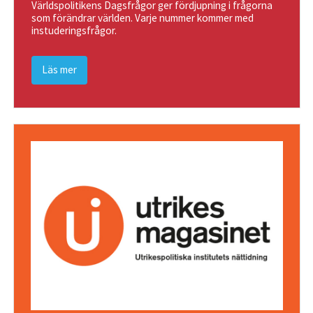
Världspolitikens Dagsfrågor ger fördjupning i frågorna
som förändrar världen. Varje nummer kommer med
instuderingsfrågor.
Läs mer