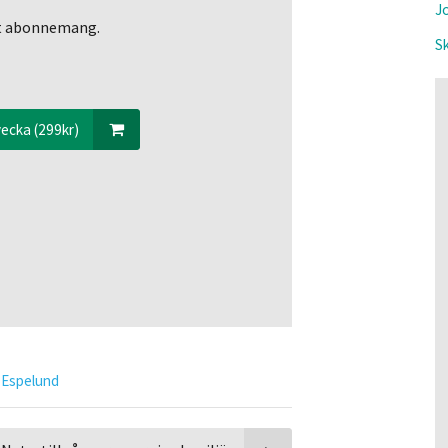
Jo
ett abonnemang.
Sk
ecka (299kr)
 Espelund