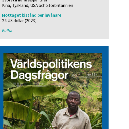
Kina, Tyskland, USA och Storbritannien
Mottaget bistånd per invånare
24 US dollar (2023)
Källor