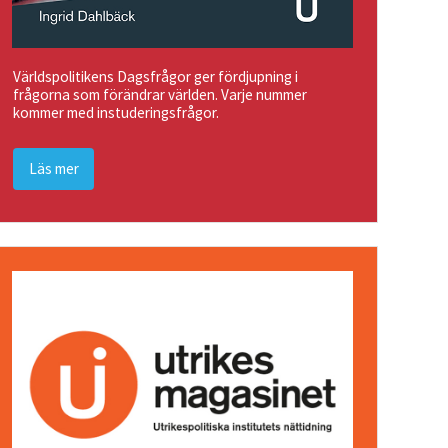
Världspolitikens Dagsfrågor ger fördjupning i
frågorna som förändrar världen. Varje nummer
kommer med instuderingsfrågor.
Läs mer