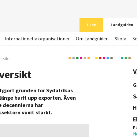
UI.se
Landguiden
Internationella organisationer
Om Landguiden
Skola
S
rsikt
V
versikt
G
tgjort grunden för Sydafrikas
S
 länge burit upp exporten. Även
te decennierna har
H
ssektorn vuxit starkt.
E
E
Na