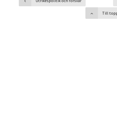
Utrikespolitik och försvar
Till top