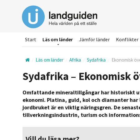
Hoppa
till
huvudinnehållet
Start
Läs om länder
Jämför länder
Konflikter
Läs om länder
Afrika
Sydafrika
Ekonomisk öve
Sydafrika – Ekonomisk ö
Omfattande mineraltillgångar har historiskt u
ekonomi. Platina, guld, kol och diamanter har
jordbruket är en viktig näringsgren. De senas
tillverkningsindustrin, turism och information
Vill du läsa mer?