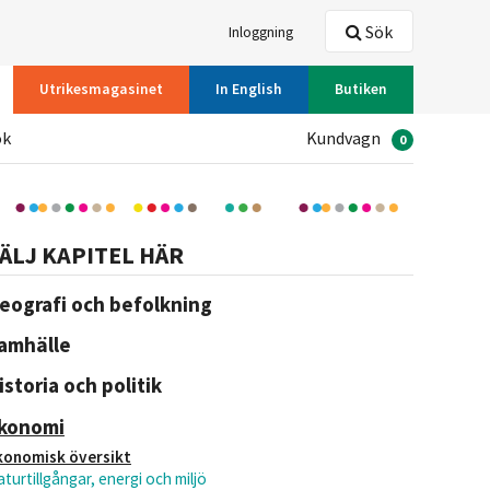
Sök
Inloggning
Utrikesmagasinet
In English
Butiken
ök
Kundvagn
0
ÄLJ KAPITEL HÄR
eografi och befolkning
amhälle
istoria och politik
konomi
konomisk översikt
turtillgångar, energi och miljö