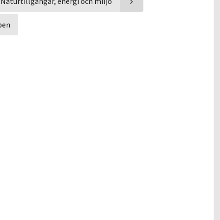
Naturtillgångar, energi och miljö
pen