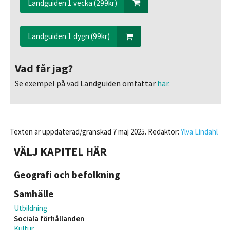
Landguiden 1 vecka (299kr)
Landguiden 1 dygn (99kr)
Vad får jag?
Se exempel på vad Landguiden omfattar
här.
Texten är uppdaterad/granskad 7 maj 2025. Redaktör:
Ylva Lindahl
VÄLJ KAPITEL HÄR
Geografi och befolkning
Samhälle
Utbildning
Sociala förhållanden
Kultur