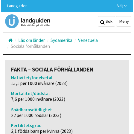
Hoppa
Landguiden
Välj
till
huvudinnehållet
Sök
Meny
Läs om länder
Sydamerika
Venezuela
Sociala förhållanden
FAKTA – SOCIALA FÖRHÅLLANDEN
Nativitet/födelsetal
15,1 per 1000 invånare (2023)
Mortalitet/dödstal
7,6 per 1000 invånare (2023)
Spädbarnsdödlighet
22 per 1000 födslar (2023)
Fertilitetsgrad
2,1 födda barn per kvinna (2023)