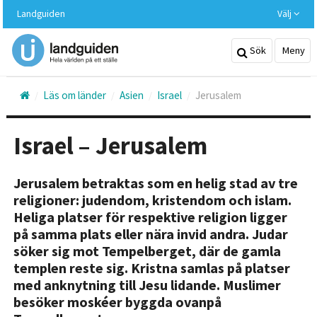
Hoppa
Landguiden
Välj
till
huvudinnehållet
Sök
Meny
Läs om länder
Asien
Israel
Jerusalem
Israel – Jerusalem
Jerusalem betraktas som en helig stad av tre
religioner: judendom, kristendom och islam.
Heliga platser för respektive religion ligger
på samma plats eller nära invid andra. Judar
söker sig mot Tempelberget, där de gamla
templen reste sig. Kristna samlas på platser
med anknytning till Jesu lidande. Muslimer
besöker moskéer byggda ovanpå