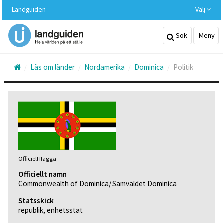
Hoppa
Landguiden
Välj
till
huvudinnehållet
Sök
Meny
Läs om länder
Nordamerika
Dominica
Politik
Officiell flagga
Officiellt namn
Commonwealth of Dominica/ Samväldet Dominica
Statsskick
republik, enhetsstat