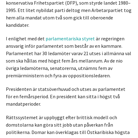
konservativa Frihetspartiet (DFP), som styrde landet 1980–
1995. Ett litet nybildat parti deltog men Arbetarpartiet tog
hem alla mandat utom två som gick till oberoende
kandidater.
I enlighet med det
parlamentariska styret
är regeringen
ansvarig inför parlamentet som består av en kammare.
Parlamentet har 30 ledamöter varav 21 utses i allmänna val
som ska hållas med högst fem års mellanrum. Av de nio
övriga ledamöterna, senatorerna, utnämns fem av
premiärministern och fyra av oppositionsledaren.
Presidenten är statsöverhuvud och utses av parlamentet
för en femårsperiod. En president kan sitta i högst två
mandatperioder.
Rättssystemet är uppbyggt efter brittisk modell och
domstolarna kan göra sitt jobb utan påverkan från
politikerna. Domar kan överklagas till Östkaribiska högsta