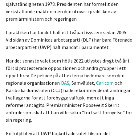
självständigheten 1978. Presidenten har formellt den
verkställande makten men den utövas i praktiken av
premiärministern och regeringen.
I praktiken har landet haft ett tvåpartisystem sedan 2005.
Vid sidan av Dominicas arbetarparti (DLP) har bara Förenade
arbetarpartiet (UWP) haft mandat i parlamentet.
När det senaste valet som hölls 2022 utlystes drygt två år i
förtid protesterade oppositionen och andra grupper i ett
öppet brev. De pekade på att externa bedömare som den
regionala organisationen
OAS
, Samväldet,
Caricom
och
Karibiska domstolen (CCJ) hade rekommenderat ändringar
i vallagarna för att förebygga valfusk, men att inga
reformer antagits. Premiärminister Roosevelt Skerrit
anförde som skäl att han ville säkra ”fortsatt förnyelse” för
sin regering.
En följd blev att UWP bojkottade valet liksom det