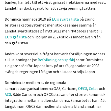
banker, har lett till ett visst gnissel i relationerna med väst.
Landet har dock agerat för att stävja penningtvätten.
Dominica hamnade 2019 på
EU:s svarta lista
på grund
brister i skattesystemet men ströks senare samma år.
Landet svartlistades på nytt 2021 men flyttades snart till
EU:s grå lista
och i början av 2024 ströks landet även från
den grå listan.
Andra kontroversiella frågor har varit försäljningen av pass
till utlänningar (se
Befolkning och språk
) samt Dominicas
tidigare stöd för Japans krav på att få jaga valar. År 2008
svängde regeringen i frågan och slutade stödja Japan.
Dominica är medlem av de regionala
samarbetsorganisationerna OAS, Caricom,
OECS
,
Celac
och
ACS
. Både Caricom och OECS strävar efter större ekonomisk
integration mellan medlemsländerna. Samarbetet har nått
längst inom OECS där medlemsländerna bland annat har