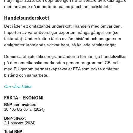
härjningar 2015. Den öppnade igen tre år senare av lokala ägare,
men använde då importerad palmolja och animaliskt fett.
Handelsunderskott
Det råder ett omfattande underskott i handeln med omvärlden.
Importen av varor överstiger exporten många gånger om (se
faktaruta). Underskotten täcks av lån, bistånd och pengar som
emigranter utomlands skickar hem, så kallade remitteringar.
Dominica åtnjuter liksom grannländerna förmånliga handelsvillkor
på den amerikanska marknaden genom programmet CBI och
med EU genom partnerskapsavtalet EPA som också omfattar
bistånd och samarbete.
Om våra källor
FAKTA – EKONOMI
BNP per invånare
10 405 US dollar (2024)
BNP-tillväxt
2,1 procent (2024)
Total BNP