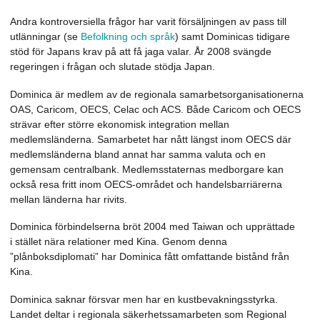
Andra kontroversiella frågor har varit försäljningen av pass till
utlänningar (se
Befolkning och språk
) samt Dominicas tidigare
stöd för Japans krav på att få jaga valar. År 2008 svängde
regeringen i frågan och slutade stödja Japan.
Dominica är medlem av de regionala samarbetsorganisationerna
OAS, Caricom, OECS, Celac och ACS. Både Caricom och OECS
strävar efter större ekonomisk integration mellan
medlemsländerna. Samarbetet har nått längst inom OECS där
medlemsländerna bland annat har samma valuta och en
gemensam centralbank. Medlemsstaternas medborgare kan
också resa fritt inom OECS-området och handelsbarriärerna
mellan länderna har rivits.
Dominica förbindelserna bröt 2004 med Taiwan och upprättade
i stället nära relationer med Kina. Genom denna
”plånboksdiplomati” har Dominica fått omfattande bistånd från
Kina.
Dominica saknar försvar men har en kustbevakningsstyrka.
Landet deltar i regionala säkerhetssamarbeten som Regional