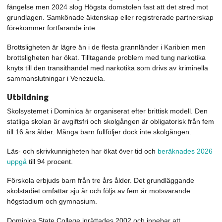
fängelse men 2024 slog Högsta domstolen fast att det stred mot
grundlagen. Samkönade äktenskap eller registrerade partnerskap
förekommer fortfarande inte.
Brottsligheten är lägre än i de flesta grannländer i Karibien men
brottsligheten har ökat. Tilltagande problem med tung narkotika
knyts till den transithandel med narkotika som drivs av kriminella
sammanslutningar i Venezuela.
Utbildning
Skolsystemet i Dominica är organiserat efter brittisk modell. Den
statliga skolan är avgiftsfri och skolgången är obligatorisk från fem
till 16 års ålder. Många barn fullföljer dock inte skolgången.
Läs- och skrivkunnigheten har ökat över tid och
beräknades 2026
uppgå
till 94 procent.
Förskola erbjuds barn från tre års ålder. Det grundläggande
skolstadiet omfattar sju år och följs av fem år motsvarande
högstadium och gymnasium.
Dominica State College inrättades 2002 och innebar att