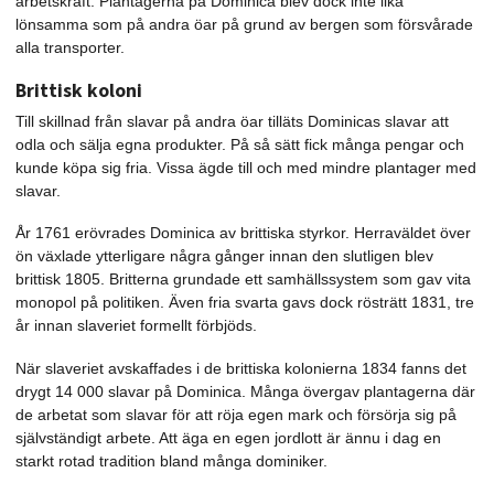
arbetskraft. Plantagerna på Dominica blev dock inte lika
lönsamma som på andra öar på grund av bergen som försvårade
alla transporter.
Brittisk koloni
Till skillnad från slavar på andra öar tilläts Dominicas slavar att
odla och sälja egna produkter. På så sätt fick många pengar och
kunde köpa sig fria. Vissa ägde till och med mindre plantager med
slavar.
År 1761 erövrades Dominica av brittiska styrkor. Herraväldet över
ön växlade ytterligare några gånger innan den slutligen blev
brittisk 1805. Britterna grundade ett samhällssystem som gav vita
monopol på politiken. Även fria svarta gavs dock rösträtt 1831, tre
år innan slaveriet formellt förbjöds.
När slaveriet avskaffades i de brittiska kolonierna 1834 fanns det
drygt 14 000 slavar på Dominica. Många övergav plantagerna där
de arbetat som slavar för att röja egen mark och försörja sig på
självständigt arbete. Att äga en egen jordlott är ännu i dag en
starkt rotad tradition bland många dominiker.