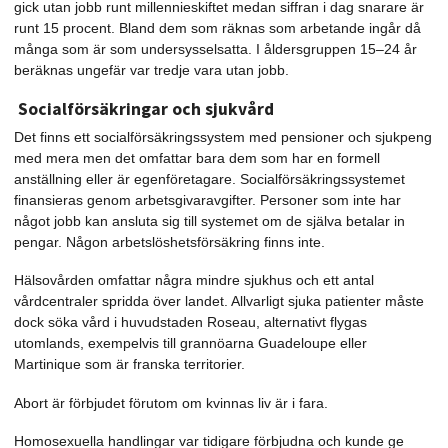
gick utan jobb runt millennieskiftet medan siffran i dag snarare är
runt 15 procent. Bland dem som räknas som arbetande ingår då
många som är som undersysselsatta. I åldersgruppen 15–24 år
beräknas ungefär var tredje vara utan jobb.
Socialförsäkringar och sjukvård
Det finns ett socialförsäkringssystem med pensioner och sjukpeng
med mera men det omfattar bara dem som har en formell
anställning eller är egenföretagare. Socialförsäkringssystemet
finansieras genom arbetsgivaravgifter. Personer som inte har
något jobb kan ansluta sig till systemet om de själva betalar in
pengar. Någon arbetslöshetsförsäkring finns inte.
Hälsovården omfattar några mindre sjukhus och ett antal
vårdcentraler spridda över landet. Allvarligt sjuka patienter måste
dock söka vård i huvudstaden Roseau, alternativt flygas
utomlands, exempelvis till grannöarna Guadeloupe eller
Martinique som är franska territorier.
Abort är förbjudet förutom om kvinnas liv är i fara.
Homosexuella handlingar var tidigare förbjudna och kunde ge