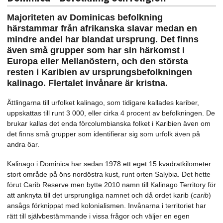
Majoriteten av Dominicas befolkning
härstammar från afrikanska slavar medan en
mindre andel har blandat ursprung. Det finns
även små grupper som har sin härkomst i
Europa eller Mellanöstern, och den största
resten i Karibien av ursprungsbefolkningen
kalinago. Flertalet invånare är kristna.
Ättlingarna till urfolket kalinago, som tidigare kallades kariber,
uppskattas till runt 3 000, eller cirka 4 procent av befolkningen. De
brukar kallas det enda förcolumbianska folket i Karibien även om
det finns små grupper som identifierar sig som urfolk även på
andra öar.
Kalinago i Dominica har sedan 1978 ett eget 15 kvadratkilometer
stort område på öns nordöstra kust, runt orten Salybia. Det hette
förut Carib Reserve men bytte 2010 namn till Kalinago Territory för
att anknyta till det ursprungliga namnet och då ordet karib (
carib
)
ansågs förknippat med kolonialismen. Invånarna i territoriet har
rätt till självbestämmande i vissa frågor och väljer en egen