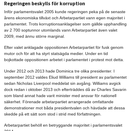
Regeringen beskylls för korruption
Inför parlamentsvalet 2005 kunde regeringen peka på de senaste
årens ekonomiska tillväxt och Arbetarpartiet vann egen majoritet i
parlamentet. Trots korruptionsanklagelser som gällde upphandling
av 2 700 soptunnor utomlands vann Arbetarpartiet även valet
2009, med ännu större marginal.
Efter valet anklagade oppositionen Arbetarpartiet för fusk genom
mutor och för att ha styrt statsägda medier. Under en tid
bojkottade oppositionen arbetet i parlamentet i protest mot detta.
Under 2012 och 2013 hade Dominica tre olika presidenter. I
september 2012 valdes Eliud Williams till president av parlamentet
sedan Nicholas Liverpool meddelat sin avgång. Williams avgick
dock redan i oktober 2013 och efterträddes då av Charles Savarin
som bland annat hade varit minister med ansvar för nationell
säkerhet. Förenade arbetarpartiet arrangerade omfattande
demonstrationer mot båda presidentvalen och hävdade att dessa
skedde på ett sätt som stod i strid med författningen.
Arbetarpartiet behöll en betryggande majoritet i parlamentsvalet