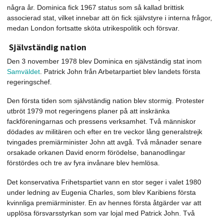
några år. Dominica fick 1967 status som så kallad brittisk
associerad stat, vilket innebar att ön fick självstyre i interna frågor,
medan London fortsatte sköta utrikespolitik och försvar.
Självständig nation
Den 3 november 1978 blev Dominica en självständig stat inom
Samväldet
. Patrick John från Arbetarpartiet blev landets första
regeringschef.
Den första tiden som självständig nation blev stormig. Protester
utbröt 1979 mot regeringens planer på att inskränka
fackföreningarnas och pressens verksamhet. Två människor
dödades av militären och efter en tre veckor lång generalstrejk
tvingades premiärminister John att avgå. Två månader senare
orsakade orkanen David enorm förödelse, bananodlingar
förstördes och tre av fyra invånare blev hemlösa.
Det konservativa Frihetspartiet vann en stor seger i valet 1980
under ledning av Eugenia Charles, som blev Karibiens första
kvinnliga premiärminister. En av hennes första åtgärder var att
upplösa försvarsstyrkan som var lojal med Patrick John. Två