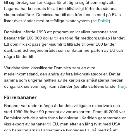
till sig företag som anklagas för att ägna sig åt penningtvätt.
Lagarna har kritiserats för att inte tillräckligt förhindra sådana
skumraskaffärer. Dominica har till och från funnits med på EU:s
listor över länder med bristfälliga skattesystem (se
Politik
).
Dominica införde 1993 ett program enligt vilket personer som
betalar från 100 000 dollar till en fond får medborgarskap i landet.
Ett dominikiskt pass ger visumfritt tillträde till över 100 länder,
däribland Schengenområdet som omfattar merparten av EU och
några länder till.
Världsbanken klassificerar Dominica som ett övre
medelinkomstland, den andra av fyra inkomstkategorier. Det är
samma som ungefär hälften av de karibiska småstaterna medan
övriga räknas som höginkomstländer (se alla världens länder
här
).
Färre bananer
Bananer var under många år landets viktigaste exportvara och
stod 1990 för över 90 procent av varuexporten. Fram till 2006 var
Dominica och de andra forna kolonierna i Karibien garanterade en
viss export av bananer till EU, men efter en lång tvist med USA
och bananodlarna i Latinamerika tvingades EU gå med på att