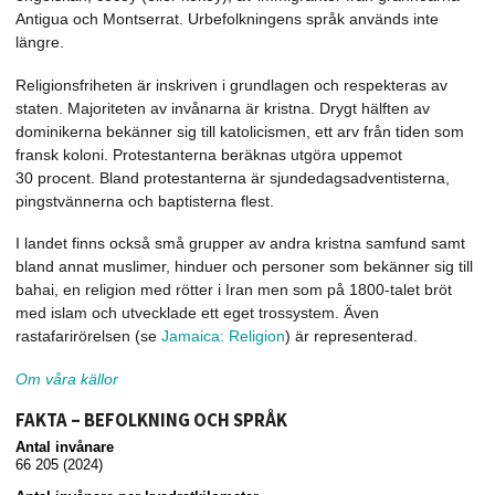
Antigua och Montserrat. Urbefolkningens språk används inte
längre.
Religionsfriheten är inskriven i grundlagen och respekteras av
staten. Majoriteten av invånarna är kristna. Drygt hälften av
dominikerna bekänner sig till katolicismen, ett arv från tiden som
fransk koloni. Protestanterna beräknas utgöra uppemot
30 procent. Bland protestanterna är sjundedagsadventisterna,
pingstvännerna och baptisterna flest.
I landet finns också små grupper av andra kristna samfund samt
bland annat muslimer, hinduer och personer som bekänner sig till
bahai, en religion med rötter i Iran men som på 1800-talet bröt
med islam och utvecklade ett eget trossystem. Även
rastafarirörelsen (se
Jamaica: Religion
) är representerad.
Om våra källor
FAKTA – BEFOLKNING OCH SPRÅK
Antal invånare
66 205 (2024)