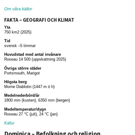
Om våra källor
FAKTA – GEOGRAFI OCH KLIMAT
Yta
750 km2 (2025)
Tid
svensk –5 timmar
Huvudstad med antal invånare
Roseau 14 500 (uppskattning 2025)
Övriga större städer
Portsmouth, Marigot
Högsta berg
Morne Diablotin (1447 m ö h)
Medelnederbörd/år
1800 mm (kusten), 6350 mm (bergen)
Medeltemperatur/dygn
Roseau 27 °C (juli), 24 °C (jan)
Källor
Dominica – Befolkning och religion