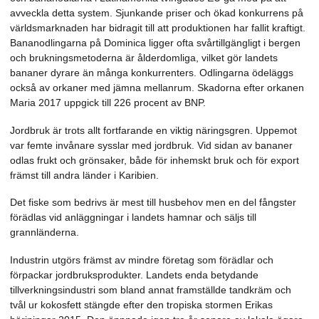
avveckla detta system. Sjunkande priser och ökad konkurrens på
världsmarknaden har bidragit till att produktionen har fallit kraftigt.
Bananodlingarna på Dominica ligger ofta svårtillgängligt i bergen
och brukningsmetoderna är ålderdomliga, vilket gör landets
bananer dyrare än många konkurrenters. Odlingarna ödeläggs
också av orkaner med jämna mellanrum. Skadorna efter orkanen
Maria 2017 uppgick till 226 procent av BNP.
Jordbruk är trots allt fortfarande en viktig näringsgren. Uppemot
var femte invånare sysslar med jordbruk. Vid sidan av bananer
odlas frukt och grönsaker, både för inhemskt bruk och för export
främst till andra länder i Karibien.
Det fiske som bedrivs är mest till husbehov men en del fångster
förädlas vid anläggningar i landets hamnar och säljs till
grannländerna.
Industrin utgörs främst av mindre företag som förädlar och
förpackar jordbruksprodukter. Landets enda betydande
tillverkningsindustri som bland annat framställde tandkräm och
tvål ur kokosfett stängde efter den tropiska stormen Erikas