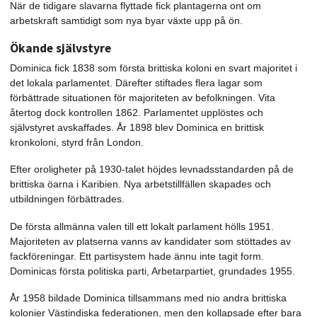
När de tidigare slavarna flyttade fick plantagerna ont om
arbetskraft samtidigt som nya byar växte upp på ön.
Ökande självstyre
Dominica fick 1838 som första brittiska koloni en svart majoritet i
det lokala parlamentet. Därefter stiftades flera lagar som
förbättrade situationen för majoriteten av befolkningen. Vita
återtog dock kontrollen 1862. Parlamentet upplöstes och
självstyret avskaffades. År 1898 blev Dominica en brittisk
kronkoloni, styrd från London.
Efter oroligheter på 1930-talet höjdes levnadsstandarden på de
brittiska öarna i Karibien. Nya arbetstillfällen skapades och
utbildningen förbättrades.
De första allmänna valen till ett lokalt parlament hölls 1951.
Majoriteten av platserna vanns av kandidater som stöttades av
fackföreningar. Ett partisystem hade ännu inte tagit form.
Dominicas första politiska parti, Arbetarpartiet, grundades 1955.
År 1958 bildade Dominica tillsammans med nio andra brittiska
kolonier Västindiska federationen, men den kollapsade efter bara