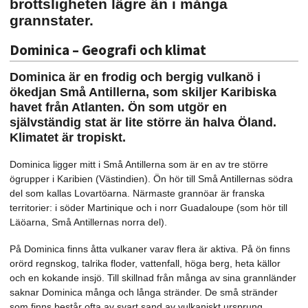
brottsligheten lägre än i många
grannstater.
Dominica – Geografi och klimat
Dominica är en frodig och bergig vulkanö i
ökedjan Små Antillerna, som skiljer Karibiska
havet från Atlanten. Ön som utgör en
självständig stat är lite större än halva Öland.
Klimatet är tropiskt.
Dominica ligger mitt i Små Antillerna som är en av tre större
ögrupper i Karibien (Västindien). Ön hör till Små Antillernas södra
del som kallas Lovartöarna. Närmaste grannöar är franska
territorier: i söder Martinique och i norr Guadaloupe (som hör till
Läöarna, Små Antillernas norra del).
På Dominica finns åtta vulkaner varav flera är aktiva. På ön finns
orörd regnskog, talrika floder, vattenfall, höga berg, heta källor
och en kokande insjö. Till skillnad från många av sina grannländer
saknar Dominica många och långa stränder. De små stränder
som finns består ofta av svart sand av vulkaniskt ursprung.