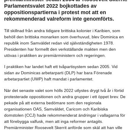
Parlamentsvalet 2022 bojkottades av
oppositionspartierna i protest mot att en
rekommenderad valreform inte genomförts.
Till skillnad från andra tidigare brittiska kolonier i Karibien, som
behöll den brittiska monarken som överhuvud, blev Dominica en
republik inom Samväldet redan vid självständigheten 1978.
Presidenten har formellt den verkställande makten men den
utövas i praktiken av premiärministern och regeringen.
I praktiken har landet haft ett tvåpartisystem sedan 2005. Vid
sidan av Dominicas arbetarparti (DLP) har bara Förenade
arbetarpartiet (UWP) haft mandat i parlamentet.
När det senaste valet som hölls 2022 utlystes drygt två år i förtid
protesterade oppositionen och andra grupper i ett öppet brev. De
pekade på att externa bedömare som den regionala
organisationen OAS, Samväldet, Caricom och Karibiska
domstolen (CCJ) hade rekommenderat ändringar i vallagarna för
att förebygga valfusk, men att inga reformer antagits.
Premiärminister Roosevelt Skerrit anförde som skäl att han ville