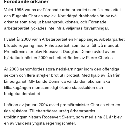
Förödande orkaner
Valet 1995 vanns av Förenade arbetarpartiet som fick majoritet
och Eugenia Charles avgick. Kort därpå drabbades ön av två
orkaner som slog ut bananproduktionen, och Förenade
arbetarpartiet lyckades inte infria väljarnas förväntningar.
I valet år 2000 vann Arbetarpartiet en knapp seger. Arbetarpartiet
bildade regering med Frihetspartiet, som bara fått två mandat.
Premiärminister blev Roosevelt Douglas. Denne avled av en
hjärtattack hösten 2000 och efterträddes av Pierre Charles.
År 2003 genomfördes stora nedskärningar inom den offentliga
sektorn och flera strejker bröt ut i protest. Med hjälp av lån från
låneorganet IMF kunde Dominica vända den ekonomiska
tillbakagången men samtidigt ökade statsskulden och
budgetunderskottet.
I början av januari 2004 avled premiärminister Charles efter en
tids sjukdom. Till efterträdare utsåg Arbetarpartiet
utbildningsministern Roosevelt Skerrit, som med sina 31 år blev
en av världens yngsta regeringschefer.