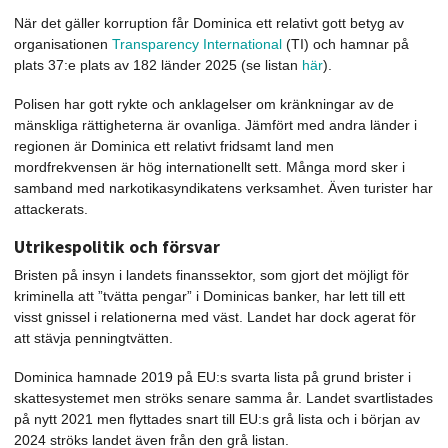
När det gäller korruption får Dominica ett relativt gott betyg av
organisationen
Transparency International
(TI) och hamnar på
plats 37:e plats av 182 länder 2025 (se listan
här
).
Polisen har gott rykte och anklagelser om kränkningar av de
mänskliga rättigheterna är ovanliga. Jämfört med andra länder i
regionen är Dominica ett relativt fridsamt land men
mordfrekvensen är hög internationellt sett. Många mord sker i
samband med narkotikasyndikatens verksamhet. Även turister har
attackerats.
Utrikespolitik och försvar
Bristen på insyn i landets finanssektor, som gjort det möjligt för
kriminella att ”tvätta pengar” i Dominicas banker, har lett till ett
visst gnissel i relationerna med väst. Landet har dock agerat för
att stävja penningtvätten.
Dominica hamnade 2019 på EU:s svarta lista på grund brister i
skattesystemet men ströks senare samma år. Landet svartlistades
på nytt 2021 men flyttades snart till EU:s grå lista och i början av
2024 ströks landet även från den grå listan.