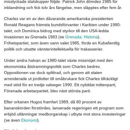
misslyckade statskupper följde. Patrick John dömdes 1985 för
inblandning och fick tolv års fängelse, men släpptes efter fem år.
Charles var en av den dåvarande amerikanska presidenten
Ronald Reagans främsta bundsförvanter i Karibien under 1980-
talet, och Dominica bidrog med styrkor till den USA-ledda
invasionen av Grenada 1983 (se
Grenada: Historia
).
Frihetspartiet, som även vann valet 1985, förde en Kubafientlig
politik och utsatte vänsterintellektuella för trakasserier.
Under andra halvan av 1980-talet växte missnöjet med den
ekonomiska åtstramningspolitik som Charles bedrev.
Oppositionen var dock splittrad, och genom att staten
arrenderade ut jordlotter till småbrukare fick Charles tillräckligt
med stöd för en tredje valseger 1990. Ett nybildat mittenparti,
Förenade arbetarpartiet, blev näst största parti.
Efter orkanen Hugos framfart 1989, då 80 procent av
bananskörden förstördes, lanserade regeringen ett program som
erbjöd utlänningar medborgarskap i utbyte mot stora investeringar
(se även
Ekonomi
).