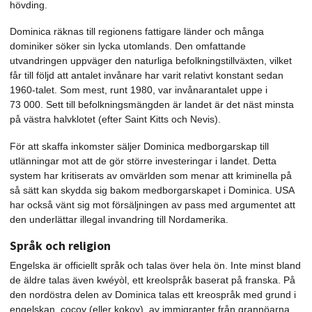
hövding.
Dominica räknas till regionens fattigare länder och många
dominiker söker sin lycka utomlands. Den omfattande
utvandringen uppväger den naturliga befolkningstillväxten, vilket
får till följd att antalet invånare har varit relativt konstant sedan
1960-talet. Som mest, runt 1980, var invånarantalet uppe i
73 000. Sett till befolkningsmängden är landet är det näst minsta
på västra halvklotet (efter Saint Kitts och Nevis).
För att skaffa inkomster säljer Dominica medborgarskap till
utlänningar mot att de gör större investeringar i landet. Detta
system har kritiserats av omvärlden som menar att kriminella på
så sätt kan skydda sig bakom medborgarskapet i Dominica. USA
har också vänt sig mot försäljningen av pass med argumentet att
den underlättar illegal invandring till Nordamerika.
Språk och religion
Engelska är officiellt språk och talas över hela ön. Inte minst bland
de äldre talas även kwéyòl, ett kreolspråk baserat på franska. På
den nordöstra delen av Dominica talas ett kreospråk med grund i
engelskan, cocoy (eller kokoy), av immigranter från grannöarna