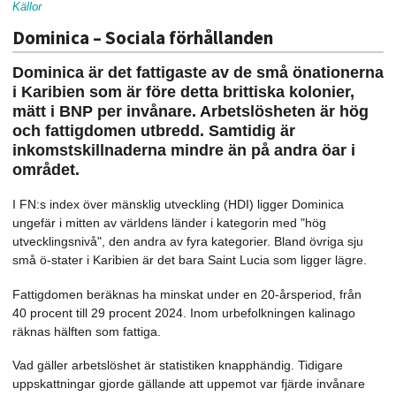
Källor
Dominica – Sociala förhållanden
Dominica är det fattigaste av de små önationerna
i Karibien som är före detta brittiska kolonier,
mätt i BNP per invånare. Arbetslösheten är hög
och fattigdomen utbredd. Samtidig är
inkomstskillnaderna mindre än på andra öar i
området.
I FN:s index över mänsklig utveckling (HDI) ligger Dominica
ungefär i mitten av världens länder i kategorin med "hög
utvecklingsnivå", den andra av fyra kategorier. Bland övriga sju
små ö-stater i Karibien är det bara Saint Lucia som ligger lägre.
Fattigdomen beräknas ha minskat under en 20-årsperiod, från
40 procent till 29 procent 2024. Inom urbefolkningen kalinago
räknas hälften som fattiga.
Vad gäller arbetslöshet är statistiken knapphändig. Tidigare
uppskattningar gjorde gällande att uppemot var fjärde invånare