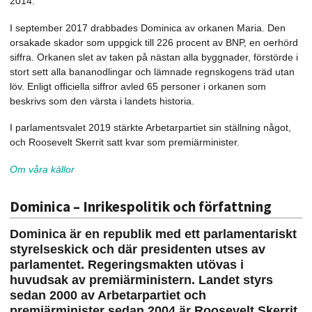
2014.
I september 2017 drabbades Dominica av orkanen Maria. Den
orsakade skador som uppgick till 226 procent av BNP, en oerhörd
siffra. Orkanen slet av taken på nästan alla byggnader, förstörde i
stort sett alla bananodlingar och lämnade regnskogens träd utan
löv. Enligt officiella siffror avled 65 personer i orkanen som
beskrivs som den värsta i landets historia.
I parlamentsvalet 2019 stärkte Arbetarpartiet sin ställning något,
och Roosevelt Skerrit satt kvar som premiärminister.
Om våra källor
Dominica – Inrikespolitik och författning
Dominica är en republik med ett parlamentariskt
styrelseskick och där presidenten utses av
parlamentet. Regeringsmakten utövas i
huvudsak av premiärministern. Landet styrs
sedan 2000 av Arbetarpartiet och
premiärminister sedan 2004 är Roosevelt Skerrit.