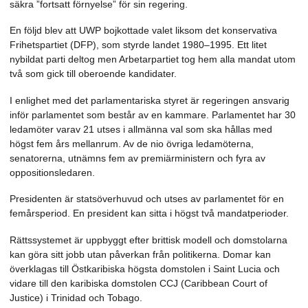
säkra ”fortsatt förnyelse” för sin regering.
En följd blev att UWP bojkottade valet liksom det konservativa
Frihetspartiet (DFP), som styrde landet 1980–1995. Ett litet
nybildat parti deltog men Arbetarpartiet tog hem alla mandat utom
två som gick till oberoende kandidater.
I enlighet med det parlamentariska styret är regeringen ansvarig
inför parlamentet som består av en kammare. Parlamentet har 30
ledamöter varav 21 utses i allmänna val som ska hållas med
högst fem års mellanrum. Av de nio övriga ledamöterna,
senatorerna, utnämns fem av premiärministern och fyra av
oppositionsledaren.
Presidenten är statsöverhuvud och utses av parlamentet för en
femårsperiod. En president kan sitta i högst två mandatperioder.
Rättssystemet är uppbyggt efter brittisk modell och domstolarna
kan göra sitt jobb utan påverkan från politikerna. Domar kan
överklagas till Östkaribiska högsta domstolen i Saint Lucia och
vidare till den karibiska domstolen CCJ (Caribbean Court of
Justice) i Trinidad och Tobago.