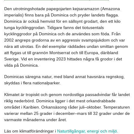
Den utrotningshotade papegojarten kejsaramazon (Amazona
imperialis) finns bara på Dominica och pryder landets flagga.
Dominica är också hemvist för en sällsynt grodart, den ett kilo
tunga kycklinggrodan. Tidigare fanns det tiotusentals
kycklinggrodor på Dominica och de användes som föda. Från
2002 angreps grodorna av en aggressiv svampsjukdom och var
nära att utrotas. En del exemplar räddades undan smittan genom
att flygas ut till grannön Montserrat och till Europa, däribland
Sverige. Vid en inventering 2023 hittades några få grodor i det
vilda på Dominica.
Dominicas säregna natur, med bland annat havsnära regnskog,
skyddas i flera nationalparker.
Klimatet är tropiskt och genom nordostliga passadvindar får landet
riklig nederbörd. Dominica ligger i det mest orkandrabbade
området i Karibien. Orkansäsong råder juli–oktober. Temperaturen
varierar mellan 25 grader i december–mars till 32 grader under de
varmaste månaderna under året.
Läs om klimatförändringar i
Naturtillgångar, energi och miljö
.