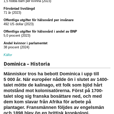
1,5 födda barn per kvinna (2023)
Förväntad livslängd
71 år (2023)
Offentliga utgifter för hälsovård per invånare
492 US dollar (2023)
Offentliga utgifter för hälsovård i andel av BNP
5,0 procent (2023)
Andel kvinnor i parlamentet
38 procent (2024)
Källor
Dominica – Historia
Människor tros ha bebott Dominica i upp till
5 000 år. När européer nådde ön i slutet av 1400-
talet mötte de kalinago, ett folk som bjöd hårt
motstånd mot kolonisatörerna. Först på 1700-
talet slog sig franska bosättare ned, och med
dem kom slavar från Afrika för arbete på
plantager. Fransmännen följdes av engelsmän
och 1898 blev ön en brittisk kronkoloni.