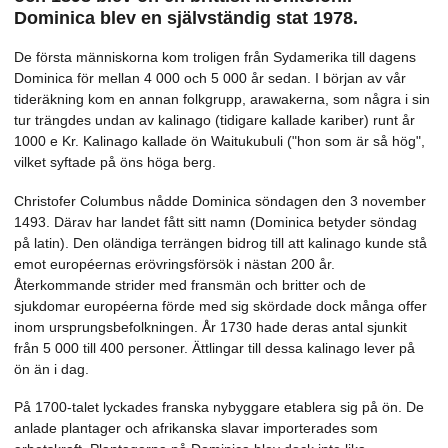
Dominica blev en självständig stat 1978.
De första människorna kom troligen från Sydamerika till dagens
Dominica för mellan 4 000 och 5 000 år sedan. I början av vår
tideräkning kom en annan folkgrupp, arawakerna, som några i sin
tur trängdes undan av kalinago (tidigare kallade kariber) runt år
1000 e Kr. Kalinago kallade ön Waitukubuli ("hon som är så hög",
vilket syftade på öns höga berg.
Christofer Columbus nådde Dominica söndagen den 3 november
1493. Därav har landet fått sitt namn (Dominica betyder söndag
på latin). Den oländiga terrängen bidrog till att kalinago kunde stå
emot européernas erövringsförsök i nästan 200 år.
Återkommande strider med fransmän och britter och de
sjukdomar européerna förde med sig skördade dock många offer
inom ursprungsbefolkningen. År 1730 hade deras antal sjunkit
från 5 000 till 400 personer. Ättlingar till dessa kalinago lever på
ön än i dag.
På 1700-talet lyckades franska nybyggare etablera sig på ön. De
anlade plantager och afrikanska slavar importerades som