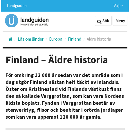
Hoppa
Landguiden
Välj
till
huvudinnehållet
Sök
Meny
Läs om länder
Europa
Finland
Äldre historia
Finland – Äldre historia
För omkring 12 000 år sedan var det område som i
dag utgör Finland nästan helt täckt av inlandsis.
Öster om Kristinestad vid Finlands västkust finns
den så kallade Varggrottan, som kan vara Nordens
äldsta boplats. Fynden i Varggrottan består av
stenverktyg, flisor och benbitar i orörda jordlager
som kan vara uppemot 120 000 år gamla.