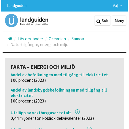
Hoppa
Landguiden
Välj
till
huvudinnehållet
Sök
Meny
Läs om länder
Oceanien
Samoa
Naturtillgångar, energi och miljö
FAKTA – ENERGI OCH MILJÖ
Andel av befolkningen med tillgång till elektricitet
100 procent (2023)
Andel av landsbygdsbefolkningen med tillgång till
elektricitet
100 procent (2023)
Utsläpp av växthusgaser totalt
0,44 miljoner ton koldioxidekvivalenter (2023)