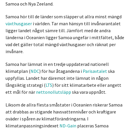
Samoa och Nya Zeeland.
Samoa hör till de länder som släpper ut allra minst mängd
växthusgaser
i världen. Tar man hänsyn till invånarantalet
ligger landet något sämre till. Jämfört med de andra
länderna i Oceanien ligger Samoa ungefär i mittfältet, både
vad det gäller total mängd växthusgaser och räknat per
invånare.
Samoa har lämnat in en tredje uppdaterad nationell
klimatplan (
NDC
) för hur åtagandena i
Parisavtalet
ska
uppfyllas. Landet har däremot inte lämnat in någon
långsiktig strategi (
LTS
) för sitt klimatarbete eller angett
ett mål för när
nettonollutsläpp
ska vara uppnått.
Liksom de allra flesta småstater i Oceanien riskerar Samoa
att drabbas av stigande havsvattennivåer och kraftigare
oväder i spåren av klimatförändringarna. I
klimatanpassningsindexet
ND-Gain
placeras Samoa