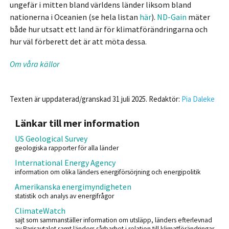
ungefär i mitten bland världens länder liksom bland
nationerna i Oceanien (se hela listan
här
).
ND-Gain
mäter
både hur utsatt ett land är för klimatförändringarna och
hur väl förberett det är att möta dessa.
Om våra källor
Texten är uppdaterad/granskad 31 juli 2025. Redaktör:
Pia Daleke
Länkar till mer information
US Geological Survey
geologiska rapporter för alla länder
International Energy Agency
information om olika länders energiförsörjning och energipolitik
Amerikanska energimyndigheten
statistik och analys av energifrågor
ClimateWatch
sajt som sammanställer information om utsläpp, länders efterlevnad
av Parisavtalet samt länders sårbarhet i relation till klimatförändringar