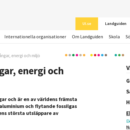
UI.se
Landguiden
Internationella organisationer
Om Landguiden
Skola
S
ångar, energi och miljö
V
gar, energi och
G
S
ngar och är en av världens främsta
H
aluminium och flytande fossilgas
E
ens största utsläppare av
E
N