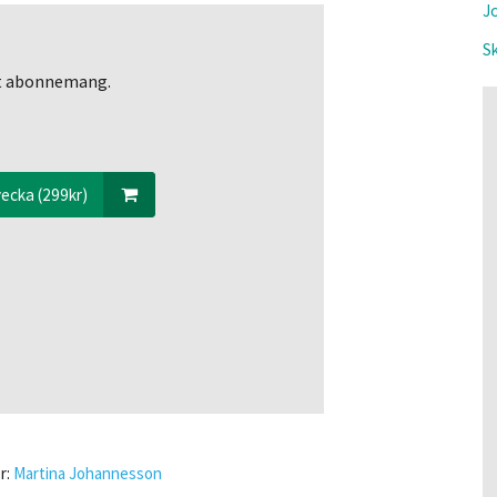
Jo
Sk
ett abonnemang.
ecka (299kr)
r:
Martina Johannesson