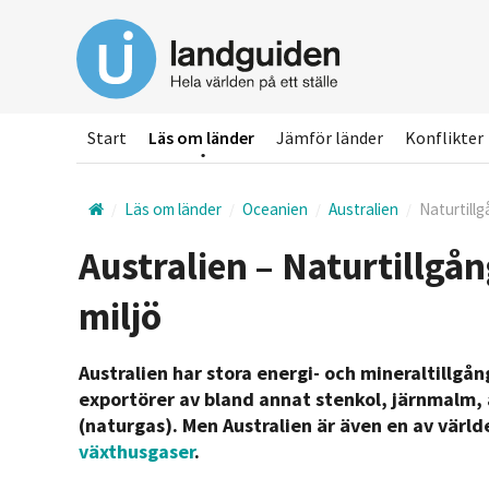
Hoppa
till
huvudinnehållet
Start
Läs om länder
Jämför länder
Konflikter
Läs om länder
Oceanien
Australien
Naturtillg
Australien – Naturtillgån
miljö
Australien har stora energi- och mineraltillgå
exportörer av bland annat stenkol, järnmalm, 
(naturgas). Men Australien är även en av värld
växthusgaser
.