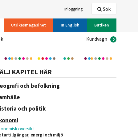
Sök
Inloggning
Utrikesmagasinet
In English
Butiken
ök
Kundvagn
0
ÄLJ KAPITEL HÄR
eografi och befolkning
amhälle
istoria och politik
konomi
konomisk översikt
aturtillgångar, energi och miljö