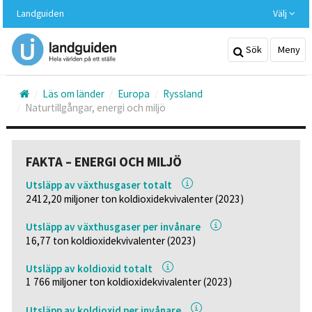
Hoppa
Landguiden
Välj
till
huvudinnehållet
Sök
Meny
Läs om länder
Europa
Ryssland
Naturtillgångar, energi och miljö
FAKTA – ENERGI OCH MILJÖ
Utsläpp av växthusgaser totalt
2412,20 miljoner ton koldioxidekvivalenter (2023)
Utsläpp av växthusgaser per invånare
16,77 ton koldioxidekvivalenter (2023)
Utsläpp av koldioxid totalt
1 766 miljoner ton koldioxidekvivalenter (2023)
Utsläpp av koldioxid per invånare