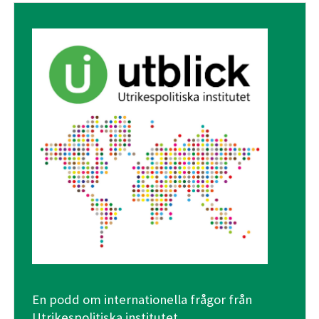
En podd om internationella frågor från
Utrikespolitiska institutet.