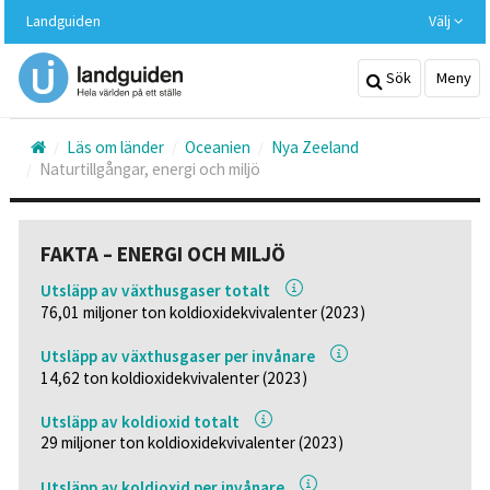
Hoppa
Landguiden
Välj
till
huvudinnehållet
Sök
Meny
Läs om länder
Oceanien
Nya Zeeland
Naturtillgångar, energi och miljö
FAKTA – ENERGI OCH MILJÖ
Utsläpp av växthusgaser totalt
76,01 miljoner ton koldioxidekvivalenter (2023)
Utsläpp av växthusgaser per invånare
14,62 ton koldioxidekvivalenter (2023)
Utsläpp av koldioxid totalt
29 miljoner ton koldioxidekvivalenter (2023)
Utsläpp av koldioxid per invånare