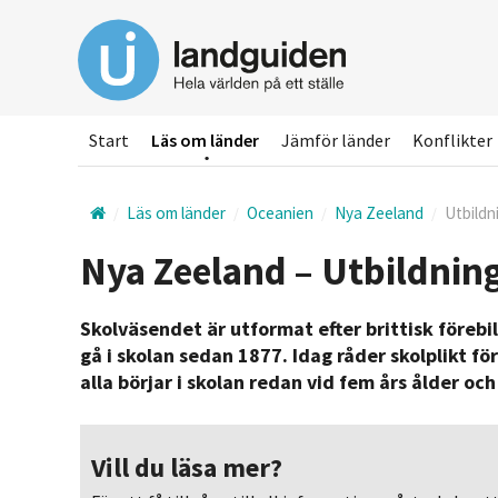
Hoppa
till
huvudinnehållet
Start
Läs om länder
Jämför länder
Konflikter
Läs om länder
Oceanien
Nya Zeeland
Utbildn
Nya Zeeland – Utbildnin
Skolväsendet är utformat efter brittisk förebil
gå i skolan sedan 1877. Idag råder skolplikt fö
alla börjar i skolan redan vid fem års ålder och 
Vill du läsa mer?