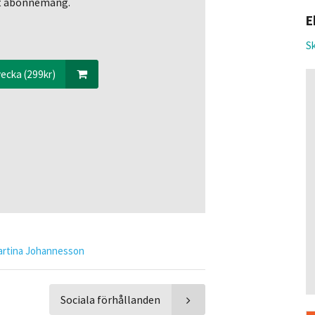
ett abonnemang.
E
Sk
ecka (299kr)
artina Johannesson
Sociala förhållanden