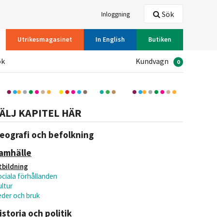
Sök
Inloggning
Utrikesmagasinet
In English
Butiken
ök
Kundvagn
0
ÄLJ KAPITEL HÄR
eografi och befolkning
amhälle
tbildning
ociala förhållanden
ltur
eder och bruk
istoria och politik