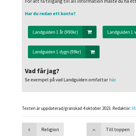
För att få tillgång till all information måste du ha 
Har du redan ett konto?
Landguiden 1 år (990kr)
Landguiden 1 v
Landguiden 1 dygn (99kr)
Vad får jag?
Se exempel på vad Landguiden omfattar
här.
Texten är uppdaterad/granskad 4 oktober 2023. Redaktör:
M
Religion
Till toppen