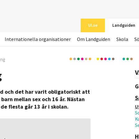
UI.se
Landguiden
Internationella organisationer
Om Landguiden
Skola
S
ing
V
g
G
d och det har varit obligatoriskt att
S
r barn mellan sex och 16 år.
Nästan
de flesta går 13 år i skolan.
U
S
Ku
S
H