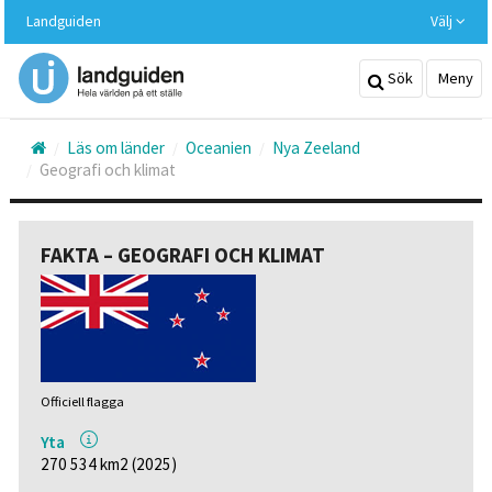
Hoppa
Landguiden
Välj
till
huvudinnehållet
Sök
Meny
Läs om länder
Oceanien
Nya Zeeland
Geografi och klimat
FAKTA – GEOGRAFI OCH KLIMAT
Officiell flagga
Yta
270 534 km2 (2025)