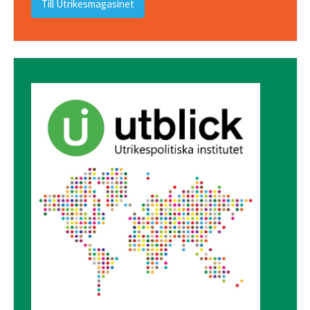
Till Utrikesmagasinet