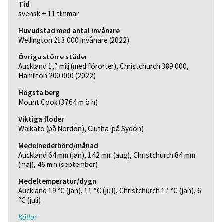
Tid
svensk + 11 timmar
Huvudstad med antal invånare
Wellington 213 000 invånare (2022)
Övriga större städer
Auckland 1,7 milj (med förorter), Christchurch 389 000,
Hamilton 200 000 (2022)
Högsta berg
Mount Cook (3764 m ö h)
Viktiga floder
Waikato (på Nordön), Clutha (på Sydön)
Medelnederbörd/månad
Auckland 64 mm (jan), 142 mm (aug), Christchurch 84 mm
(maj), 46 mm (september)
Medeltemperatur/dygn
Auckland 19 °C (jan), 11 °C (juli), Christchurch 17 °C (jan), 6
°C (juli)
Källor