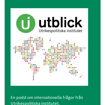
En podd om internationella frågor från
Utrikespolitiska institutet.