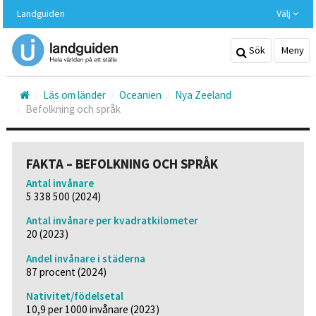
Hoppa
Landguiden
Välj
till
huvudinnehållet
Sök
Meny
Läs om länder
Oceanien
Nya Zeeland
Befolkning och språk
FAKTA – BEFOLKNING OCH SPRÅK
Antal invånare
5 338 500 (2024)
Antal invånare per kvadratkilometer
20 (2023)
Andel invånare i städerna
87 procent (2024)
Nativitet/födelsetal
10,9 per 1000 invånare (2023)