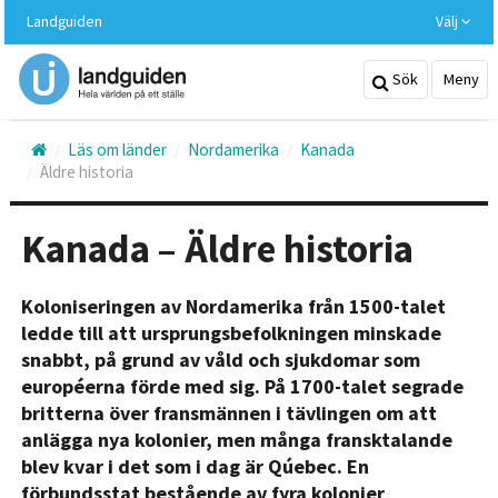
Hoppa
Landguiden
Välj
till
huvudinnehållet
Sök
Meny
Läs om länder
Nordamerika
Kanada
Äldre historia
Kanada – Äldre historia
Koloniseringen av Nordamerika från 1500-talet
ledde till att ursprungsbefolkningen minskade
snabbt, på grund av våld och sjukdomar som
européerna förde med sig. På 1700-talet segrade
britterna över fransmännen i tävlingen om att
anlägga nya kolonier, men många fransktalande
blev kvar i det som i dag är Qúebec. En
förbundsstat bestående av fyra kolonier