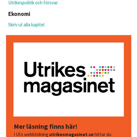
Utrikespolitik och försvar
Ekonomi
Skriv ut alla kapitel
Mer läsning finns här!
I UI:s webbtidning
utrikesmagasinet.se
hittar du