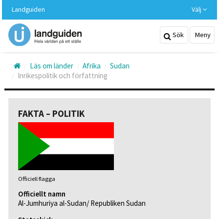
Hoppa
Landguiden
Välj
till
huvudinnehållet
Sök
Meny
Läs om länder
Afrika
Sudan
Inrikespolitik och författning
FAKTA – POLITIK
Officiell flagga
Officiellt namn
Al-Jumhuriya al-Sudan/ Republiken Sudan