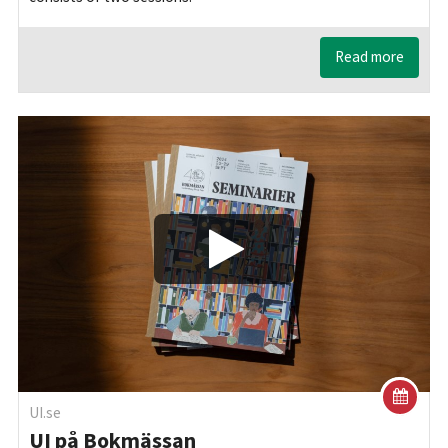
Read more
Play/Visa
UI.se
UI på Bokmässan