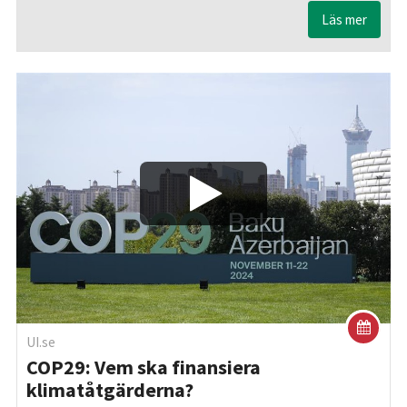
Läs mer
Play/Visa
UI.se
COP29: Vem ska finansiera
klimatåtgärderna?