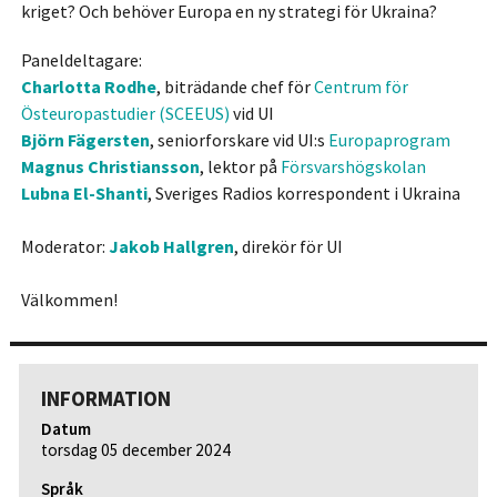
kriget?
Och behöver Europa
en ny strategi för Ukraina?
Paneldeltagare:
Charlotta Rodhe
, biträdande chef för
Centrum för
Östeuropastudier (SCEEUS)
vid UI
Björn Fägersten
, seniorforskare vid UI:s
Europaprogram
Magnus Christiansson
, lektor på
Försvarshögskolan
Lubna El-Shanti
, Sveriges Radios korrespondent i Ukraina
Moderator:
Jakob Hallgren
, direkör för UI
Välkommen!
INFORMATION
Datum
torsdag 05 december 2024
Språk