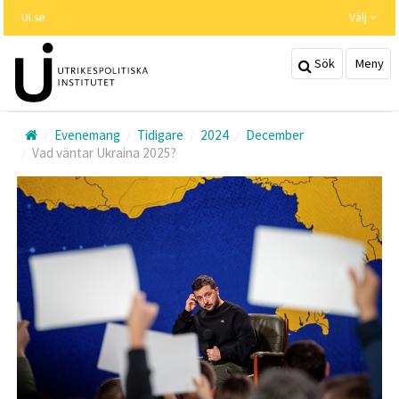
Hoppa
UI.se
Välj
till
huvudinnehållet
Sök
Meny
Evenemang
Tidigare
2024
December
Vad väntar Ukraina 2025?