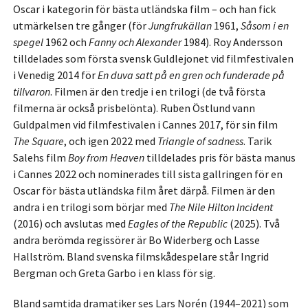
Oscar i kategorin för bästa utländska film – och han fick
utmärkelsen tre gånger (för
Jungfrukällan
1961,
Såsom i en
spegel
1962 och
Fanny och Alexander
1984). Roy Andersson
tilldelades som första svensk Guldlejonet vid filmfestivalen
i Venedig 2014 för
En duva satt på en gren och funderade på
tillvaron
. Filmen är den tredje i en trilogi (de två första
filmerna är också prisbelönta). Ruben Östlund vann
Guldpalmen vid filmfestivalen i Cannes 2017, för sin film
The Square
, och igen 2022 med
Triangle of sadness
. Tarik
Salehs film
Boy from Heaven
tilldelades pris för bästa manus
i Cannes 2022 och nominerades till sista gallringen för en
Oscar för bästa utländska film året därpå. Filmen är den
andra i en trilogi som börjar med
The Nile Hilton Incident
(2016) och avslutas med
Eagles of the Republic
(2025). Två
andra berömda regissörer är Bo Widerberg och Lasse
Hallström. Bland svenska filmskådespelare står Ingrid
Bergman och Greta Garbo i en klass för sig.
Bland samtida dramatiker ses Lars Norén (1944–2021) som