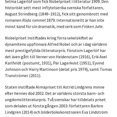
Selma Lagerlöf som fick Nobelpriset i litteratur 1909. Den
historiskt sett mest inflytelserika svenska författaren,
August Strindberg (1849–1912), fick sitt genombrott med
romanen
Röda rummet
1879. Internationellt är han inte
minst känd för sin dramatik, med verk som
Fröken Julie
.
Nobelpriset instiftades kring förra sekelskiftet av
dynamitens uppfinnare Alfred Nobel och är i dag världens
mest prestigefyllda litteraturpris. Förutom Lagerlöf har
det även gått till Verner von Heidenstam (1916), Erik Axel
Karlfeldt (postumt, 1931), Pär Lagerkvist (1951), Eyvind
Johnson och Harry Martinson (delat pris 1974), samt Tomas
Tranströmer (2011).
Staten instiftade Almapriset till Astrid Lindgrens minne
efter hennes död 2002. Det är världens största barn- och
ungdomslitteraturpris. Två svenskar har tilldelats priset
som delades ut första gången 2003: författaren Barbro
Lindgren (2014) och bilderbokskonstnären Eva Lindström