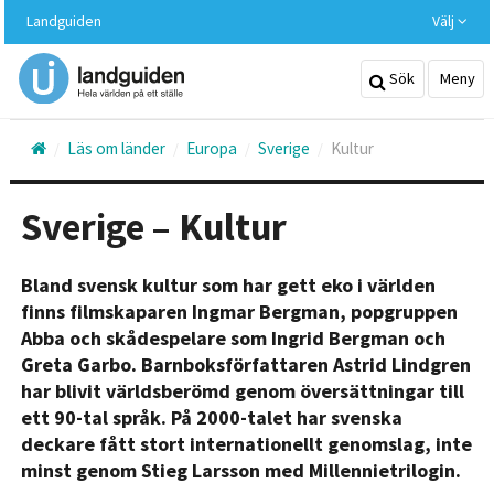
Hoppa
Landguiden
Välj
till
huvudinnehållet
Sök
Meny
Läs om länder
Europa
Sverige
Kultur
Sverige – Kultur
Bland svensk kultur som har gett eko i världen
finns filmskaparen Ingmar Bergman, popgruppen
Abba och skådespelare som Ingrid Bergman och
Greta Garbo. Barnboksförfattaren Astrid Lindgren
har blivit världsberömd genom översättningar till
ett 90-tal språk. På 2000-talet har svenska
deckare fått stort internationellt genomslag, inte
minst genom Stieg Larsson med Millennietrilogin.