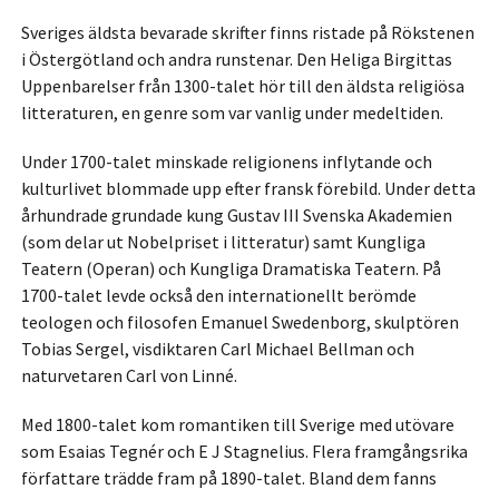
Sveriges äldsta bevarade skrifter finns ristade på Rökstenen
i Östergötland och andra runstenar. Den Heliga Birgittas
Uppenbarelser från 1300-talet hör till den äldsta religiösa
litteraturen, en genre som var vanlig under medeltiden.
Under 1700-talet minskade religionens inflytande och
kulturlivet blommade upp efter fransk förebild. Under detta
århundrade grundade kung Gustav III Svenska Akademien
(som delar ut Nobelpriset i litteratur) samt Kungliga
Teatern (Operan) och Kungliga Dramatiska Teatern. På
1700-talet levde också den internationellt berömde
teologen och filosofen Emanuel Swedenborg, skulptören
Tobias Sergel, visdiktaren Carl Michael Bellman och
naturvetaren Carl von Linné.
Med 1800-talet kom romantiken till Sverige med utövare
som Esaias Tegnér och E J Stagnelius. Flera framgångsrika
författare trädde fram på 1890-talet. Bland dem fanns