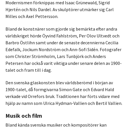
Modernismen förknippas med Isaac Grünewald, Sigrid
Hjertén och Nils Dardel. Av skulptörer utmärker sig Carl
Milles och Axel Pettersson.
Bland de konstnärer som gjorde sig bemärkta efter andra
världskriget hörde Öyvind Fahlström, Per Olov Ultvedt och
Barbro Östlihn samt under de senaste decennierna Cecilia
Edefalk, Jockum Nordström och Ann-Sofi Sidén. Fotografer
som Christer Strömholm, Lars Tunbjörk och Anders
Petersen har också varit viktiga under senare delen av 1900-
talet och fram till i dag.
Den svenska glaskonsten blev världsberömd i början av
1900-talet, då formgivarna Simon Gate och Edvard Hald
verkade vid Orrefors bruk. Traditionen har förts vidare med
hjälp av namn som Ulrica Hydman-Vallien och Bertil Vallien.
Musik och film
Bland kända svenska musiker och kompositörer kan