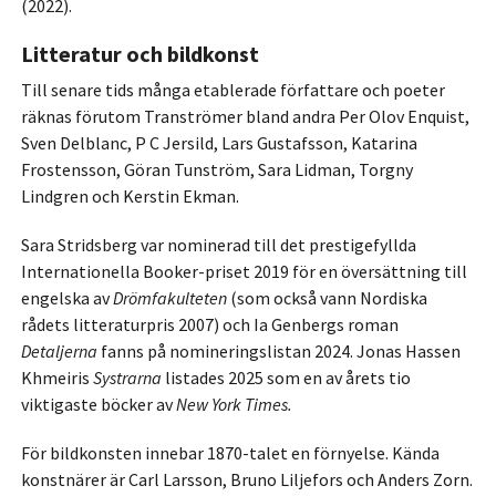
(2022).
Litteratur och bildkonst
Till senare tids många etablerade författare och poeter
räknas förutom Tranströmer bland andra Per Olov Enquist,
Sven Delblanc, P C Jersild, Lars Gustafsson, Katarina
Frostensson, Göran Tunström, Sara Lidman, Torgny
Lindgren och Kerstin Ekman.
Sara Stridsberg var nominerad till det prestigefyllda
Internationella Booker-priset 2019 för en översättning till
engelska av
Drömfakulteten
(som också vann Nordiska
rådets litteraturpris 2007) och Ia Genbergs roman
Detaljerna
fanns på nomineringslistan 2024. Jonas Hassen
Khmeiris
Systrarna
listades 2025 som en av årets tio
viktigaste böcker av
New York Times.
För bildkonsten innebar 1870-talet en förnyelse. Kända
konstnärer är Carl Larsson, Bruno Liljefors och Anders Zorn.