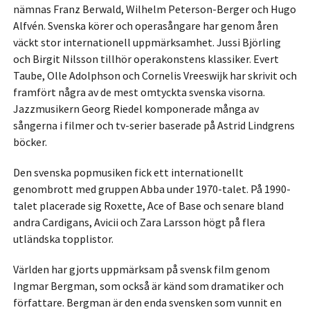
nämnas Franz Berwald, Wilhelm Peterson-Berger och Hugo
Alfvén. Svenska körer och operasångare har genom åren
väckt stor internationell uppmärksamhet. Jussi Björling
och Birgit Nilsson tillhör operakonstens klassiker. Evert
Taube, Olle Adolphson och Cornelis Vreeswijk har skrivit och
framfört några av de mest omtyckta svenska visorna.
Jazzmusikern Georg Riedel komponerade många av
sångerna i filmer och tv-serier baserade på Astrid Lindgrens
böcker.
Den svenska popmusiken fick ett internationellt
genombrott med gruppen Abba under 1970-talet. På 1990-
talet placerade sig Roxette, Ace of Base och senare bland
andra Cardigans, Avicii och Zara Larsson högt på flera
utländska topplistor.
Världen har gjorts uppmärksam på svensk film genom
Ingmar Bergman, som också är känd som dramatiker och
författare. Bergman är den enda svensken som vunnit en