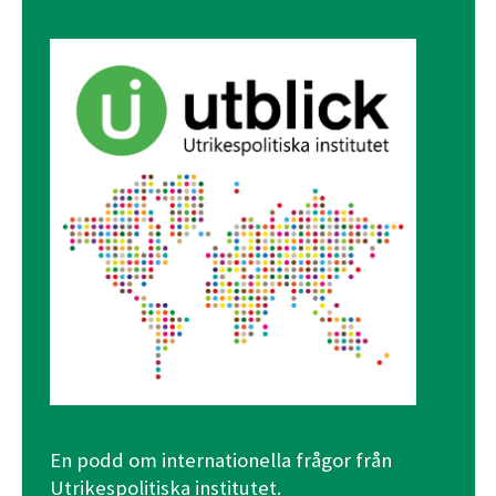
En podd om internationella frågor från
Utrikespolitiska institutet.