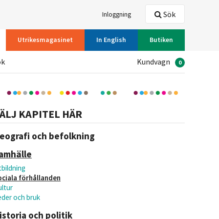
Sök
Inloggning
Utrikesmagasinet
In English
Butiken
ök
Kundvagn
0
ÄLJ KAPITEL HÄR
eografi och befolkning
amhälle
bildning
ociala förhållanden
ltur
eder och bruk
istoria och politik