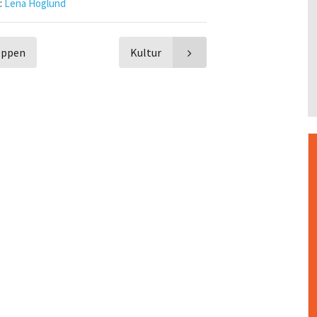
:
Lena Höglund
toppen
Kultur