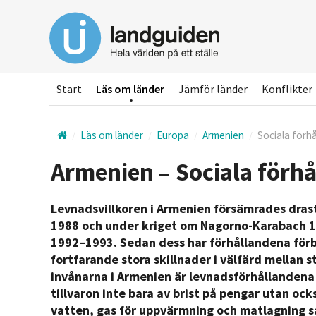
Hoppa
till
huvudinnehållet
Start
Läs om länder
Jämför länder
Konflikter
Läs om länder
Europa
Armenien
Sociala förh
Armenien – Sociala förh
Levnadsvillkoren i Armenien försämrades dras
1988 och under kriget om Nagorno-Karabach 1
1992–1993. Sedan dess har förhållandena förb
fortfarande stora skillnader i välfärd mellan st
invånarna i Armenien är levnadsförhållandena
tillvaron inte bara av brist på pengar utan ocks
vatten, gas för uppvärmning och matlagning s