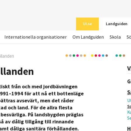
UI.se
Landguiden
Internationella organisationer
Om Landguiden
Skola
S
ållanden
V
ållanden
G
tiskt från och med jordbävningen
S
991–1994 för att nå ett bottenläge
ättras avsevärt, men det råder
Ut
S
ad och land. För de allra flesta
Ku
 besvärliga. På landsbygden präglas
S
å av dålig tillgång till rinnande
H
amt dåliga sanitära förhållanden.