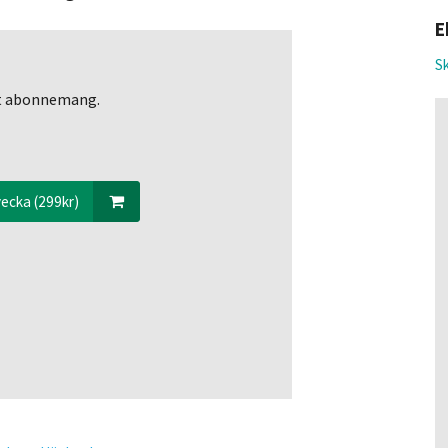
E
Sk
ett abonnemang.
ecka (299kr)