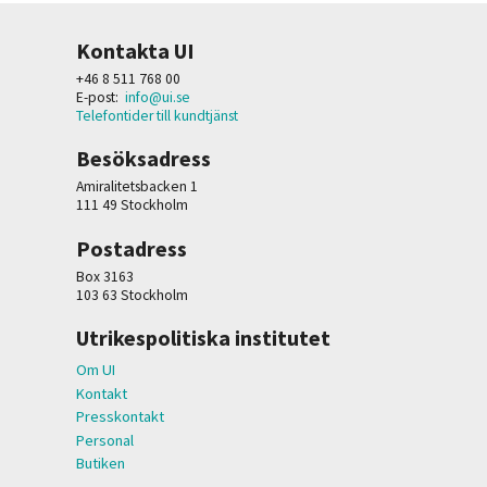
Kontakta UI
+46 8 511 768 00
E-post:
info@ui.se
Telefontider till kundtjänst
Besöksadress
Amiralitetsbacken 1
111 49 Stockholm
Postadress
Box 3163
103 63 Stockholm
Utrikespolitiska institutet
Om UI
Kontakt
Presskontakt
Personal
Butiken