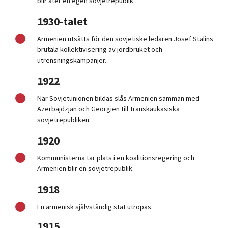
blir åter en egen sovjetrepublik.
1930-talet
Armenien utsätts för den sovjetiske ledaren Josef Stalins
brutala kollektivisering av jordbruket och
utrensningskampanjer.
1922
När Sovjetunionen bildas slås Armenien samman med
Azerbajdzjan och Georgien till Transkaukasiska
sovjetrepubliken.
1920
Kommunisterna tar plats i en koalitionsregering och
Armenien blir en sovjetrepublik.
1918
En armenisk självständig stat utropas.
1915