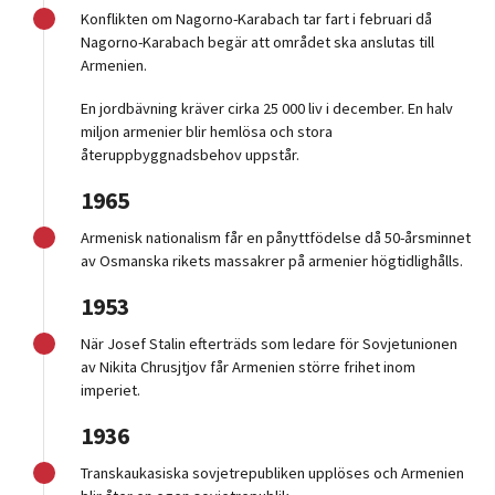
Konflikten om Nagorno-Karabach tar fart i februari då
Nagorno-Karabach begär att området ska anslutas till
Armenien.
En jordbävning kräver cirka 25 000 liv i december. En halv
miljon armenier blir hemlösa och stora
återuppbyggnadsbehov uppstår.
1965
Armenisk nationalism får en pånyttfödelse då 50-årsminnet
av Osmanska rikets massakrer på armenier högtidlighålls.
1953
När Josef Stalin efterträds som ledare för Sovjetunionen
av Nikita Chrusjtjov får Armenien större frihet inom
imperiet.
1936
Transkaukasiska sovjetrepubliken upplöses och Armenien