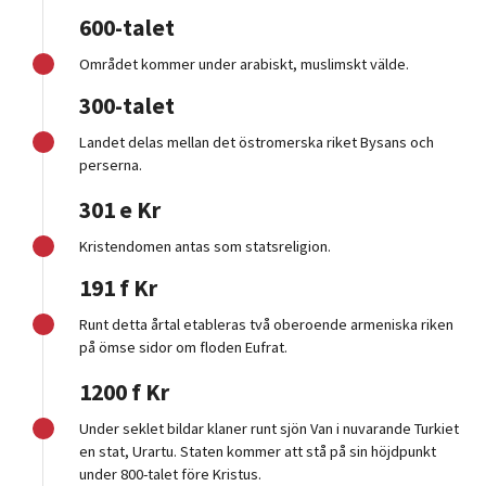
600-talet
Området kommer under arabiskt, muslimskt välde.
300-talet
Landet delas mellan det östromerska riket Bysans och
perserna.
301 e Kr
Kristendomen antas som statsreligion.
191 f Kr
Runt detta årtal etableras två oberoende armeniska riken
på ömse sidor om floden Eufrat.
1200 f Kr
Under seklet bildar klaner runt sjön Van i nuvarande Turkiet
en stat, Urartu. Staten kommer att stå på sin höjdpunkt
under 800-talet före Kristus.