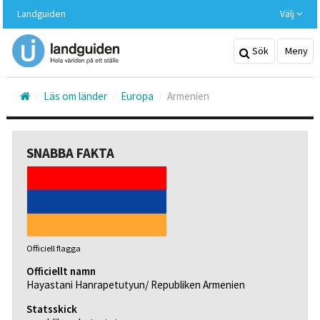
Hoppa
Landguiden
Välj
till
huvudinnehållet
Sök
Meny
Läs om länder
Europa
Armenien
SNABBA FAKTA
Officiell flagga
Officiellt namn
Hayastani Hanrapetutyun/ Republiken Armenien
Statsskick