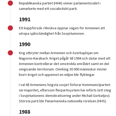
Republikanska partiet (HHK) vinner parlamentsvalet i
samarbete med ett socialistiskt parti.
1991
Ett kuppförsök i Moskva öppnar vägen för Armenien att
utropa självständighet från Sovjetunionen.
1990
Krig utbryter mellan Armenien och Azerbajdzjan om
Nagorno-Karabach. Kriget pågår till 1994 och slutar med att
Armenien kontrollerar det omstridda området samt en del
omgivande territorium. Omrking 30 000 människor mister
livet i kriget och uppemot en miljon blir flyktingar.
I val till Armeniens högsta sovjet förlorar Kommunistpartiet
sin majoritet, eftersom flerpartisystem har införts (ett steg
i Sovjetunionens demokratisering under Michail Gorbatjov).
Största parti blir Panarmeniska nationella rörelsen (HHS).
1988