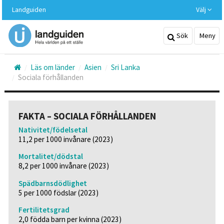
Hoppa
Landguiden
Välj
till
huvudinnehållet
Sök
Meny
Läs om länder
Asien
Sri Lanka
Sociala förhållanden
FAKTA – SOCIALA FÖRHÅLLANDEN
Nativitet/födelsetal
11,2 per 1000 invånare (2023)
Mortalitet/dödstal
8,2 per 1000 invånare (2023)
Spädbarnsdödlighet
5 per 1000 födslar (2023)
Fertilitetsgrad
2,0 födda barn per kvinna (2023)