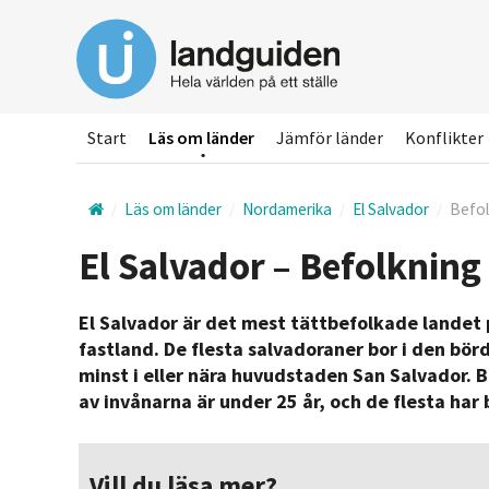
Hoppa
till
huvudinnehållet
Start
Läs om länder
Jämför länder
Konflikter
Läs om länder
Nordamerika
El Salvador
Befol
El Salvador – Befolkning
El Salvador är det mest tättbefolkade landet
fastland. De flesta salvadoraner bor i den bör
minst i eller nära huvudstaden San Salvador. B
av invånarna är under 25 år, och de flesta har
Vill du läsa mer?