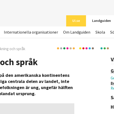
UI.se
Landguiden
Internationella organisationer
Om Landguiden
Skola
S
kning och språk
V
 och språk
G
 på den amerikanska kontinentens
Ge
diga centrala delen av landet, inte
B
efolkningen är ung, ungefär hälften
Re
 blandat ursprung.
S
H