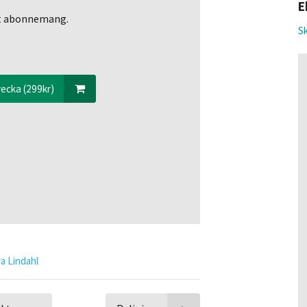
E
ett abonnemang.
Sk
ecka (299kr)
va Lindahl