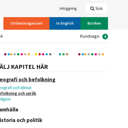
Sök
Inloggning
Utrikesmagasinet
In English
Butiken
ök
Kundvagn
0
ÄLJ KAPITEL HÄR
eografi och befolkning
ografi och klimat
efolkning och språk
ligion
amhälle
istoria och politik