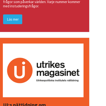
frågor som påverkar världen. Varje nummer kommer
med instuderingsfrågor.
Läs mer
UI:s nättidning om