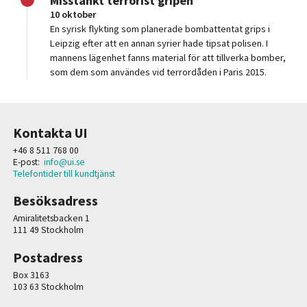
Misstänkt terrorist gripen
10 oktober
En syrisk flykting som planerade bombattentat grips i
Leipzig efter att en annan syrier hade tipsat polisen. I
mannens lägenhet fanns material för att tillverka bomber,
som dem som användes vid terrordåden i Paris 2015.
Kontakta UI
+46 8 511 768 00
E-post:
info@ui.se
Telefontider till kundtjänst
Besöksadress
Amiralitetsbacken 1
111 49 Stockholm
Postadress
Box 3163
103 63 Stockholm