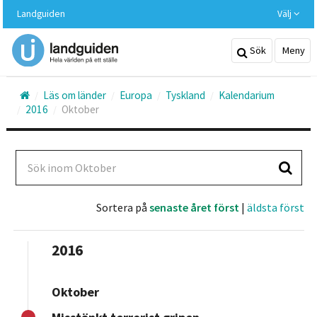
Hoppa
Landguiden
Välj
till
huvudinnehållet
Sök
Meny
Läs om länder
Europa
Tyskland
Kalendarium
2016
Oktober
Sök inom Oktober
Sortera på
senaste året först
|
äldsta först
2016
Oktober