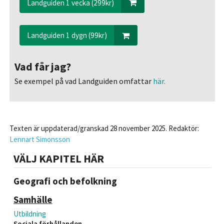
Landguiden 1 vecka (299kr)
Landguiden 1 dygn (99kr)
Vad får jag?
Se exempel på vad Landguiden omfattar
här.
Texten är uppdaterad/granskad 28 november 2025. Redaktör:
Lennart Simonsson
VÄLJ KAPITEL HÄR
Geografi och befolkning
Samhälle
Utbildning
Sociala förhållanden