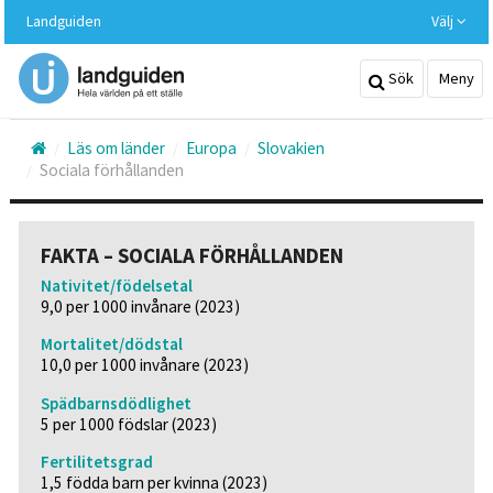
Hoppa
Landguiden
Välj
till
huvudinnehållet
Sök
Meny
Läs om länder
Europa
Slovakien
Sociala förhållanden
FAKTA – SOCIALA FÖRHÅLLANDEN
Nativitet/födelsetal
9,0 per 1000 invånare (2023)
Mortalitet/dödstal
10,0 per 1000 invånare (2023)
Spädbarnsdödlighet
5 per 1000 födslar (2023)
Fertilitetsgrad
1,5 födda barn per kvinna (2023)