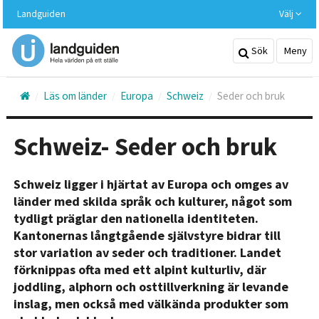
Hoppa
Landguiden
Välj
till
huvudinnehållet
Sök
Meny
Läs om länder
Europa
Schweiz
Seder och bruk
Schweiz- Seder och bruk
Schweiz ligger i hjärtat av Europa och omges av
länder med skilda språk och kulturer, något som
tydligt präglar den nationella identiteten.
Kantonernas långtgående självstyre bidrar till
stor variation av seder och traditioner. Landet
förknippas ofta med ett alpint kulturliv, där
joddling, alphorn och osttillverkning är levande
inslag, men också med välkända produkter som