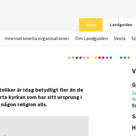
UI.se
Landguiden
Internationella organisationer
Om Landguiden
Skola
S
V
G
oliker är idag betydligt fler än de
Ge
rta kyrkan som har sitt ursprung i
B
någon religion alls.
R
S
H