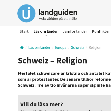
Hoppa
till
huvudinnehållet
Start
Läs om länder
Jämför länder
Konflikter
Läs om länder
Europa
Schweiz
Religion
Schweiz – Religion
Flertalet schweizare är kristna och antalet kat
som är protestanter. De senare tillhör reforme
Schweiz. Tre av tio invånarna säger sig inte ha 
Vill du läsa mer?