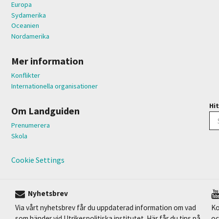
Europa
Sydamerika
Oceanien
Nordamerika
Mer information
Konflikter
Internationella organisationer
Hit
Om Landguiden
Prenumerera
Skola
Cookie Settings
Nyhetsbrev
Via vårt nyhetsbrev får du uppdaterad information om vad
Ko
som händer vid Utrikespolitiska institutet. Här får du tips på
oc