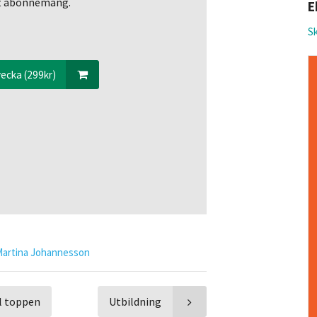
ett abonnemang.
E
Sk
ecka (299kr)
Martina Johannesson
ll toppen
Utbildning