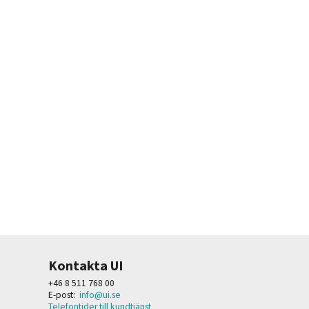
Kontakta UI
+46 8 511 768 00
E-post:
info@ui.se
Telefontider till kundtjänst