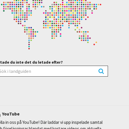
tade du inte det du letade efter?
YouTube
lla in oss på YouTube! Där laddar vi upp inspelade samtal
h föreläsningar blandat med kortare videos om aktuella