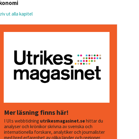
konomi
riv ut alla kapitel
Mer läsning finns här!
I UI:s webbtidning
utrikesmagasinet.se
hittar du
analyser och krönikor skrivna av svenska och
internationella forskare, analytiker och journalister
med bred erfarenhet av olika länder och regioner.