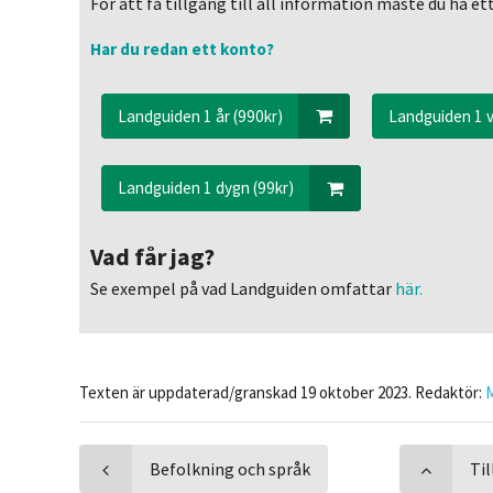
För att få tillgång till all information måste du ha 
Har du redan ett konto?
Landguiden 1 år (990kr)
Landguiden 1 v
Landguiden 1 dygn (99kr)
Vad får jag?
Se exempel på vad Landguiden omfattar
här.
Texten är uppdaterad/granskad 19 oktober 2023. Redaktör:
Befolkning och språk
Ti