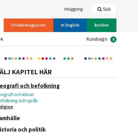
Sök
Inloggning
Utrikesmagasinet
In English
Butiken
ök
Kundvagn
0
ÄLJ KAPITEL HÄR
eografi och befolkning
ografi och klimat
efolkning och språk
eligion
amhälle
istoria och politik