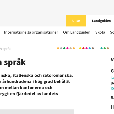
UI.se
Landguiden
Internationella organisationer
Om Landguiden
Skola
S
h språk
V
h språk
G
ranska, italienska och rätoromanska.
Ge
 århundradena i hög grad behållit
B
llan mellan kantonerna och
Re
rygt en fjärdedel av landets
S
H