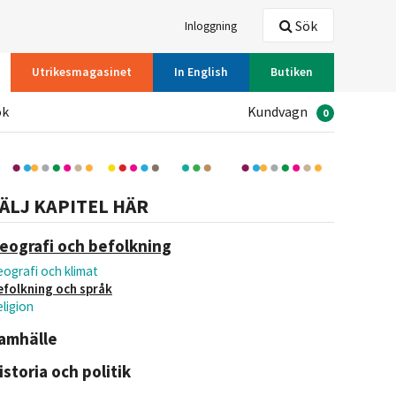
Sök
Inloggning
Utrikesmagasinet
In English
Butiken
ök
Kundvagn
0
ÄLJ KAPITEL HÄR
eografi och befolkning
ografi och klimat
efolkning och språk
ligion
amhälle
istoria och politik