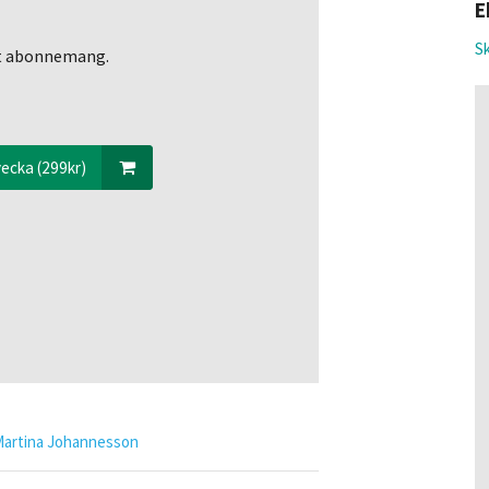
E
Sk
ett abonnemang.
ecka (299kr)
Martina Johannesson