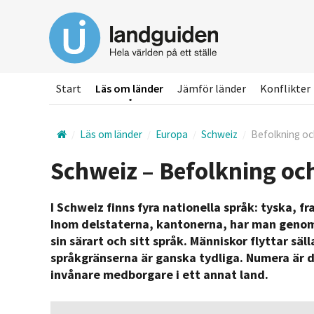
Hoppa
till
huvudinnehållet
Start
Läs om länder
Jämför länder
Konflikter
Läs om länder
Europa
Schweiz
Befolkning oc
Schweiz – Befolkning oc
I Schweiz finns fyra nationella språk: tyska, f
Inom delstaterna, kantonerna, har man genom
sin särart och sitt språk. Människor flyttar sä
språkgränserna är ganska tydliga. Numera är d
invånare medborgare i ett annat land.