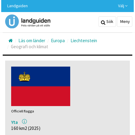
Hoppa
Landguiden
Välj
till
huvudinnehållet
Sök
Meny
Läs om länder
Europa
Liechtenstein
Geografi och klimat
Officiell flagga
Yta
160 km2 (2025)