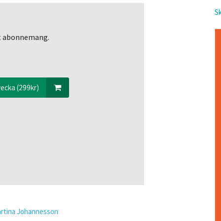
Sk
ett abonnemang.
ecka (299kr)
rtina Johannesson