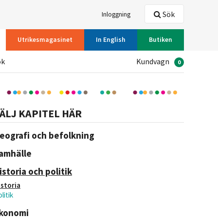
Sök
Inloggning
Utrikesmagasinet
In English
Butiken
ök
Kundvagn
0
ÄLJ KAPITEL HÄR
eografi och befolkning
amhälle
istoria och politik
istoria
litik
konomi