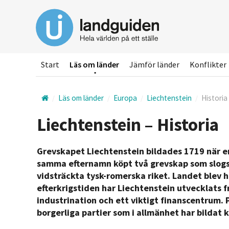
Hoppa
till
huvudinnehållet
Start
Läs om länder
Jämför länder
Konflikter
Läs om länder
Europa
Liechtenstein
Historia
Liechtenstein – Historia
Grevskapet Liechtenstein bildades 1719 när en
samma efternamn köpt två grevskap som slogs
vidsträckta tysk-romerska riket. Landet blev h
efterkrigstiden har Liechtenstein utvecklats 
industrination och ett viktigt finanscentrum. 
borgerliga partier som i allmänhet har bildat k