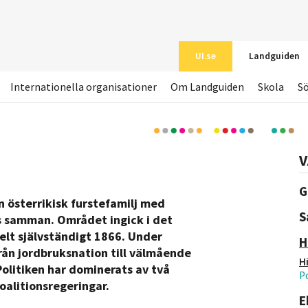
UI.se
Landguiden
Internationella organisationer
Om Landguiden
Skola
S
V
G
 österrikisk furstefamilj med
S
 samman. Området ingick i det
elt självständigt 1866. Under
H
från jordbruksnation till välmående
H
Politiken har dominerats av två
Po
oalitionsregeringar.
E