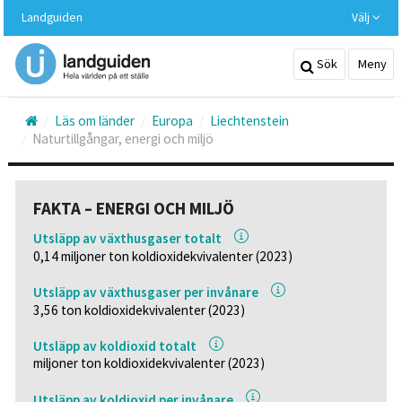
Hoppa
Landguiden
Välj
till
huvudinnehållet
Sök
Meny
Läs om länder
Europa
Liechtenstein
Naturtillgångar, energi och miljö
FAKTA – ENERGI OCH MILJÖ
Utsläpp av växthusgaser totalt
0,14 miljoner ton koldioxidekvivalenter (2023)
Utsläpp av växthusgaser per invånare
3,56 ton koldioxidekvivalenter (2023)
Utsläpp av koldioxid totalt
miljoner ton koldioxidekvivalenter (2023)
Utsläpp av koldioxid per invånare