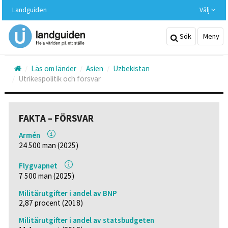
Hoppa
Landguiden
Välj
till
huvudinnehållet
Sök
Meny
Läs om länder
Asien
Uzbekistan
Utrikespolitik och försvar
FAKTA – FÖRSVAR
Armén
24 500 man (2025)
Flygvapnet
7 500 man (2025)
Militärutgifter i andel av BNP
2,87 procent (2018)
Militärutgifter i andel av statsbudgeten