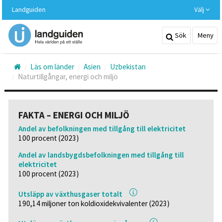
Hoppa
Landguiden
Välj
till
huvudinnehållet
Sök
Meny
Läs om länder
Asien
Uzbekistan
Naturtillgångar, energi och miljö
FAKTA – ENERGI OCH MILJÖ
Andel av befolkningen med tillgång till elektricitet
100 procent (2023)
Andel av landsbygdsbefolkningen med tillgång till
elektricitet
100 procent (2023)
Utsläpp av växthusgaser totalt
190,14 miljoner ton koldioxidekvivalenter (2023)