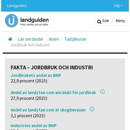
Hoppa
Landguiden
Välj
till
huvudinnehållet
Sök
Meny
Läs om länder
Asien
Tadzjikistan
Jordbruk och industri
FAKTA – JORDBRUK OCH INDUSTRI
Jordbrukets andel av BNP
22,9 procent (2023)
Andel av landytan som används för jordbruk
27,9 procent (2023)
Andel av landytan som är skogbevuxen
3,1 procent (2023)
Industrins andel av BNP