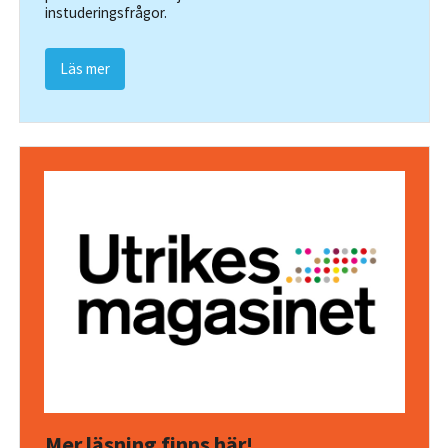
instuderingsfrågor.
Läs mer
Mer läsning finns här!