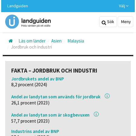
Hoppa
Landguiden
Välj
till
huvudinnehållet
Sök
Meny
Läs om länder
Asien
Malaysia
Jordbruk och industri
FAKTA – JORDBRUK OCH INDUSTRI
Jordbrukets andel av BNP
8,2 procent (2024)
Andel av landytan som används för jordbruk
26,1 procent (2023)
Andel av landytan som är skogbevuxen
57,7 procent (2023)
Industrins andel av BNP